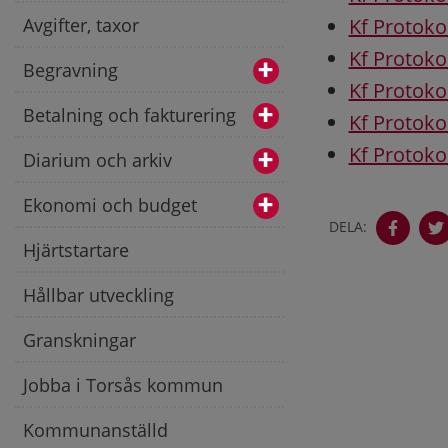
Avgifter, taxor
Kf Protoko
Kf Protoko
Begravning
Kf Protoko
Betalning och fakturering
Kf Protoko
Kf Protoko
Diarium och arkiv
Ekonomi och budget
DELA:
Hjärtstartare
Hållbar utveckling
Granskningar
Jobba i Torsås kommun
Kommunanställd