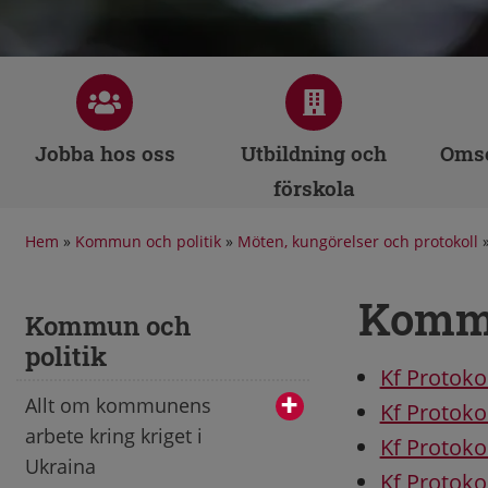
Jobba hos oss
Utbildning och
Omso
förskola
Hem
»
Kommun och politik
»
Möten, kungörelser och protokoll
Kommu
Kommun och
politik
Kf Protoko
Allt om kommunens
Kf Protoko
arbete kring kriget i
Kf Protoko
Ukraina
Kf Protoko