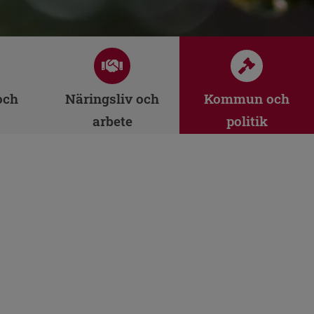
och
Näringsliv och
Kommun och
arbete
politik