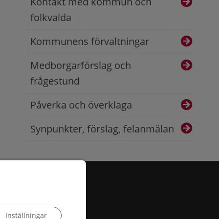
Kontakt med kommun och
folkvalda
Kommunens förvaltningar
Medborgarförslag och
frågestund
Påverka och överklaga
Synpunkter, förslag, felanmälan
Inställningar