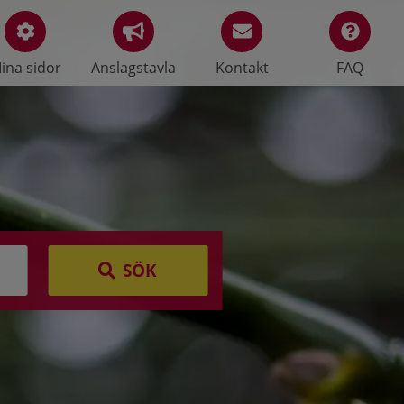
ina sidor
Anslagstavla
Kontakt
FAQ
SÖK