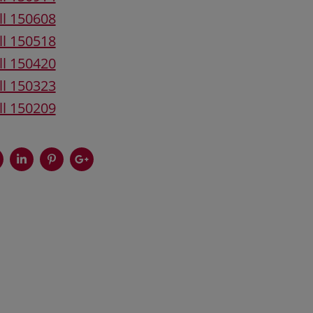
ll 150608
ll 150518
ll 150420
ll 150323
ll 150209