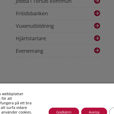
Jobba i Torsås kommun
Fritidsbanken
Vuxenutbildning
Hjärtstartare
Evenemang
s webbplatser
 för att
fungera på ett bra
 att surfa vidare
i använder cookies.
Godkänn
Avvisa