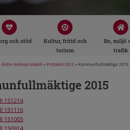
rg och stöd
Kultur, fritid och
Bo, miljö 
turism
trafik
»
Äldre mötesprotokoll
»
Protokoll 2015
»
Kommunfullmäktige 2015
nfullmäktige 2015
ll 151214
ll 151116
ll 151005
ll 150914