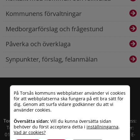
Kommunens förvaltningar
Medborgarförslag och frågestund
Påverka och överklaga
Synpunkter, förslag, felanmälan
På Torsås kommuns webbplatser använder vi cookies
för att webbplatserna ska fungera på ett bra sätt för
dig. Genom att surfa vidare godkänner du att vi
använder cookies.
Torsås kommun
| Besöksadress: Allfargatan 26 | Postadress:
Översätta sidan:
Vill du kunna översätta sidan
behöver du först acceptera detta i
inställningarna
.
Torsås kommun, Box 503, 385 25 Torsås Telefonnummer:
Vad är cookies?
010 – 35 33 100 | Organisationsnummer: 212000-0696 | E-