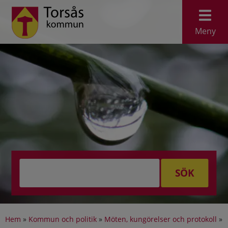
Meny
SÖK
Hem
»
Kommun och politik
»
Möten, kungörelser och protokoll
»