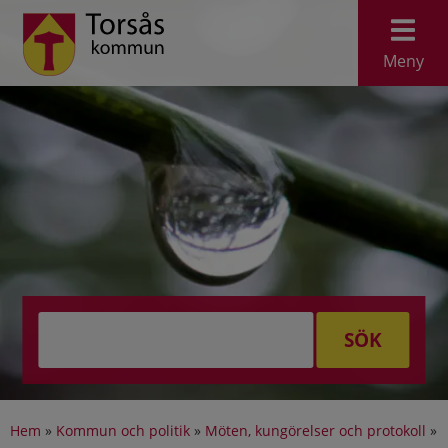
Meny
SÖK
Hem
»
Kommun och politik
»
Möten, kungörelser och protokoll
»