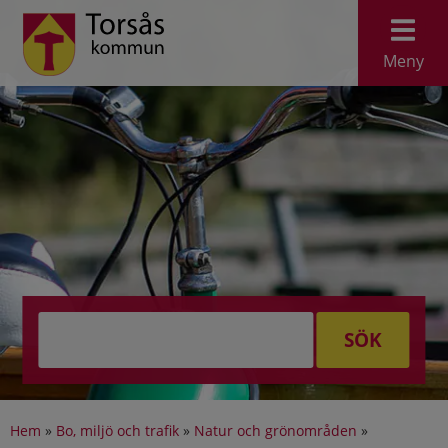
Meny
SÖK
Hem
»
Bo, miljö och trafik
»
Natur och grönområden
»