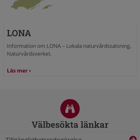
LONA
Information om LONA – Lokala naturvårdssatsning,
Naturvårdsverket.
Läs mer
Sidfot
Välbesökta länkar
Tillgänglighetsredogörelse