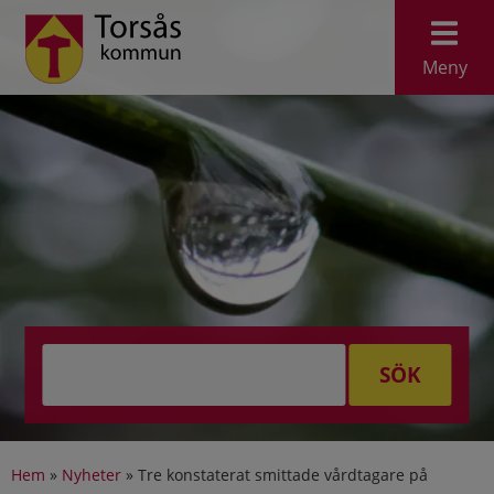
Meny
SÖK
Hem
»
Nyheter
»
Tre konstaterat smittade vårdtagare på