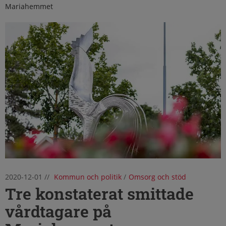
Mariahemmet
2020-12-01
//
Kommun och politik
/
Omsorg och stöd
Tre konstaterat smittade
vårdtagare på