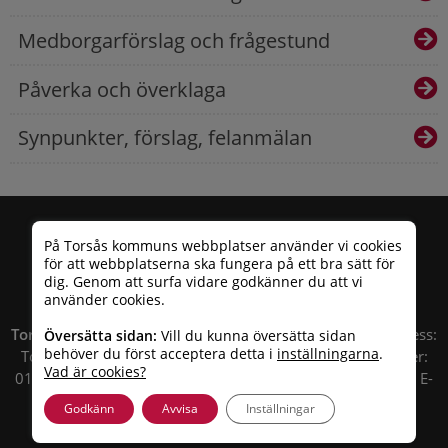
Medborgarförslag och frågestund
Påverka och överklaga
Synpunkter, förslag, felanmälan
På Torsås kommuns webbplatser använder vi cookies
för att webbplatserna ska fungera på ett bra sätt för
dig. Genom att surfa vidare godkänner du att vi
använder cookies.
Torsås kommun
| Besöksadress: Allfargatan 26 | Postadress:
Översätta sidan:
Vill du kunna översätta sidan
behöver du först acceptera detta i
inställningarna
.
Torsås kommun, Box 503, 385 25 Torsås Telefonnummer:
Vad är cookies?
010 – 35 33 100 | Organisationsnummer: 212000-0696 | E-
post:
info@torsas.se
|
Tillgänglighetsredogörelse
Godkänn
Avvisa
Inställningar