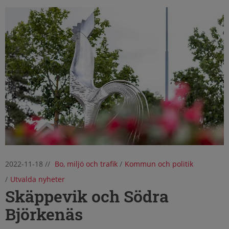
2022-11-18
//
Bo, miljö och trafik
/
Kommun och politik
/
Utvalda nyheter
Skäppevik och Södra
Björkenäs