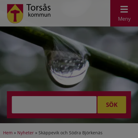
Meny
SÖK
Hem
»
Nyheter
»
Skäppevik och Södra Björkenäs