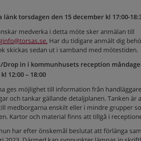
ia länk torsdagen den 15 december kl 17:00-18:
nskar medverka i detta möte sker anmälan till
ginfo@torsas.se.
Har du tidigare anmält dig behö
nk skickas sedan ut i samband med mötestiden.
/Drop in i kommunhusets reception måndage
l 12:00 – 18:00
 ges möjlighet till information från handläggare
gar och tankar gällande detaljplanen. Tanken är 
till medborgarna enskilt eller i mindre grupper 
n. Kartor och material finns att tillgå i reception
n har efter önskemål beslutat att förlänga samr
ri 2023. Därmed kan synpunkter lämnas in skriftl