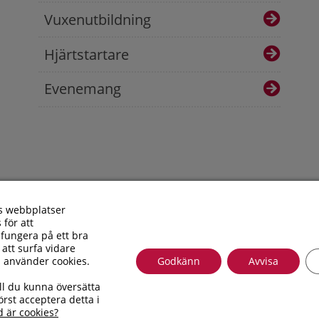
Vuxenutbildning
Hjärtstartare
Evenemang
s webbplatser
 för att
fungera på ett bra
 att surfa vidare
i använder cookies.
Godkänn
Avvisa
Besöksadress: Allfargatan 26 | Postadress: Torsås kommun, Box
ll du kunna översätta
010 – 35 33 100 | Organisationsnummer: 212000-0696 | E-post
rst acceptera detta i
Tillgänglighetsredogörelse
d är cookies?