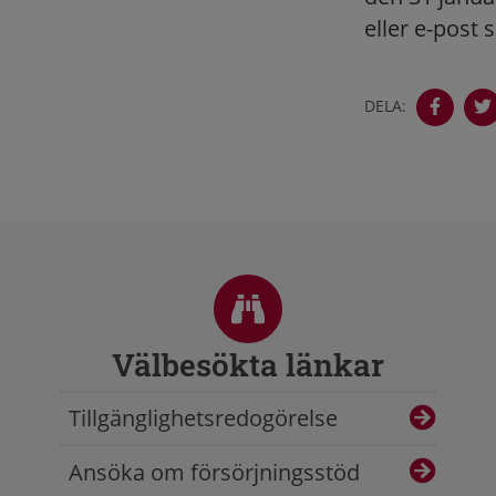
eller e-post 
DELA:
Sidfot
Välbesökta länkar
Tillgänglighetsredogörelse
Ansöka om försörjningsstöd