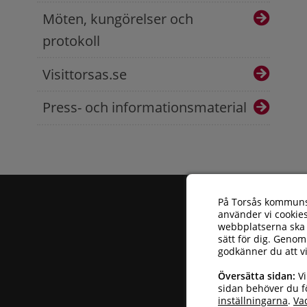
Möten, kungörelser och
protokoll
Visittorsas.se
Press- och informationsmaterial
På Torsås kommun
använder vi cookies
webbplatserna ska 
sätt för dig. Genom
godkänner du att v
Torsås kommun
| 
Översätta sidan:
Vi
Telefonnummer: 
sidan behöver du fö
inställningarna
.
Va