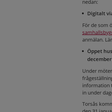
nedan:
Digitalt v
För de som ö
samhallsbyg
anmälan. Lä
Öppet hus
december k
Under mötena
frågeställnin
information 
in under dage
Torsås kommu
den 31 janua