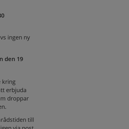
30
vs ingen ny
n den 19
 kring
att erbjuda
som droppar
en.
ådstiden till
igen via post