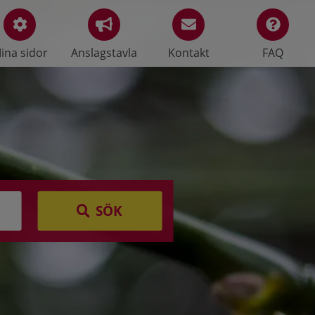
ina sidor
Anslagstavla
Kontakt
FAQ
SÖK