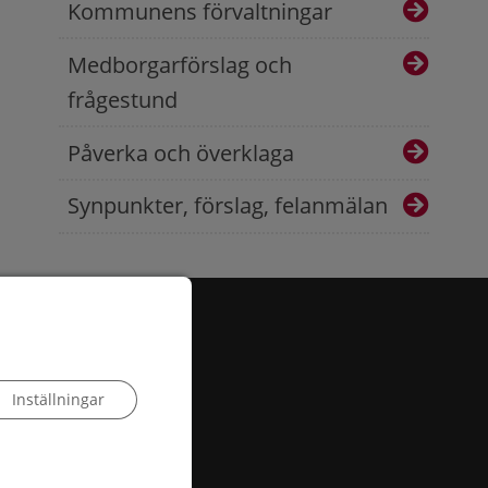
Kommunens förvaltningar
Medborgarförslag och
frågestund
Påverka och överklaga
Synpunkter, förslag, felanmälan
Inställningar
 503, 385 25 Torsås
:
info@torsas.se
|