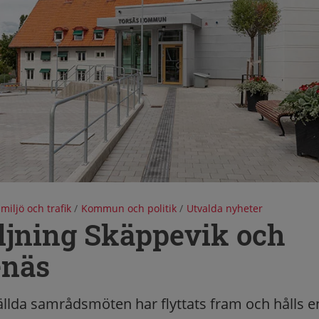
 miljö och trafik
/
Kommun och politik
/
Utvalda nyheter
ljning Skäppevik och
enäs
ällda samrådsmöten har flyttats fram och hålls en