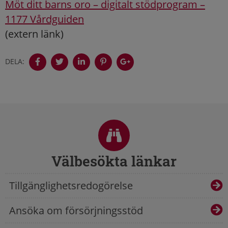
Möt ditt barns oro – digitalt stödprogram –
1177 Vårdguiden
(extern länk)
DELA:
Sidfot
Välbesökta länkar
Tillgänglighetsredogörelse
Ansöka om försörjningsstöd