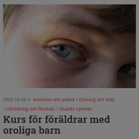
2023-10-26
//
Kommun och politik
/
Omsorg och stöd
/
Utbildning och förskola
/
Utvalda nyheter
Kurs för föräldrar med
oroliga barn