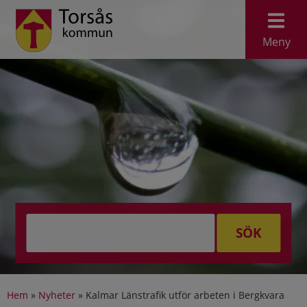
Meny
SÖK
Hem
»
Nyheter
»
Kalmar Länstrafik utför arbeten i Bergkvara