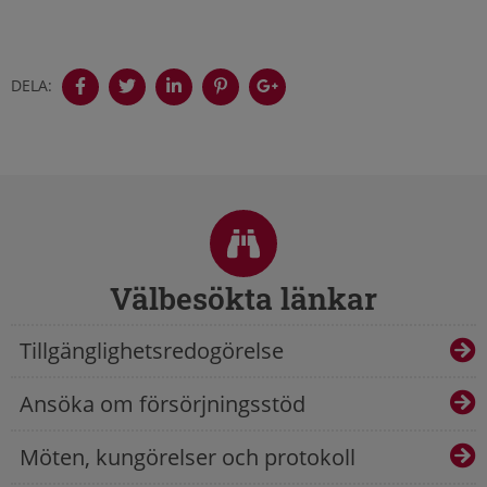
DELA:
Sidfot
Välbesökta länkar
Tillgänglighetsredogörelse
Ansöka om försörjningsstöd
Möten, kungörelser och protokoll