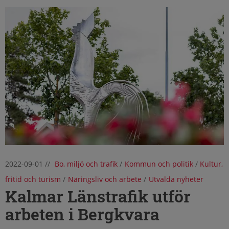
2022-09-01
//
Bo, miljö och trafik
/
Kommun och politik
/
Kultur,
fritid och turism
/
Näringsliv och arbete
/
Utvalda nyheter
Kalmar Länstrafik utför
arbeten i Bergkvara