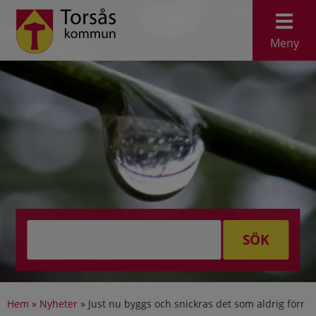
Meny
SÖK
Hem
»
Nyheter
»
Just nu byggs och snickras det som aldrig förr