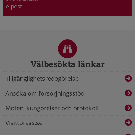
e-post
Sidfot
Välbesökta länkar
Tillgänglighetsredogörelse
Ansöka om försörjningsstöd
Möten, kungörelser och protokoll
Visittorsas.se