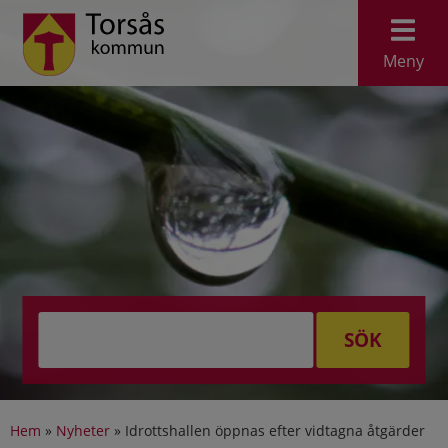
Meny
SÖK
Hem
»
Nyheter
»
Idrottshallen öppnas efter vidtagna åtgärder