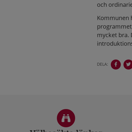
och ordinari
Kommunen har
programmet, 
mycket bra. 
introduktio
DELA:
Sidfot