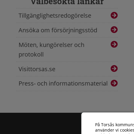
Välbesökta länkar
Tillgänglighetsredogörelse
Ansöka om försörjningsstöd
Möten, kungörelser och
protokoll
Visittorsas.se
Press- och informationsmaterial
På Torsås kommun
använder vi cookies