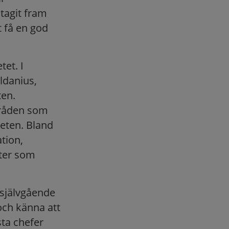
tagit fram
t få en god
tet. I
ldanius,
en.
mråden som
eten. Bland
tion,
ter som
självgående
och känna att
sta chefer