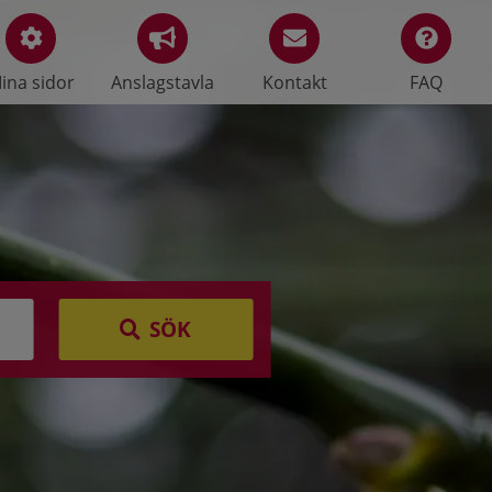
ina sidor
Anslagstavla
Kontakt
FAQ
SÖK