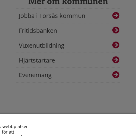
Mer om kommunen
Jobba i Torsås kommun
Fritidsbanken
Vuxenutbildning
Hjärtstartare
Evenemang
s webbplatser
 för att