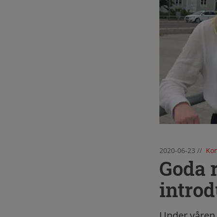
2020-06-23
//
Kom
Goda r
intro
Under våren 