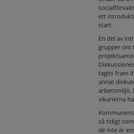
socialförval
ett introdukt
start.
En del av int
grupper om tv
projektsamo
Diskussioner
tagits fram 
annat diskut
arbetsmiljö,
vikarierna ha
Kommunens fö
så tidigt so
de inte är en