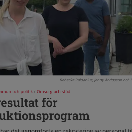
Rebecka Paldanius, Jenny Arvidsson och
mun och politik
/
Omsorg och stöd
esultat för
duktionsprogram
har det genomförts en rekrytering av personal til