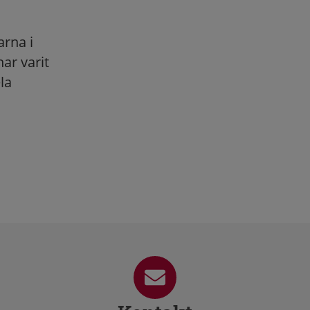
rna i
ar varit
la