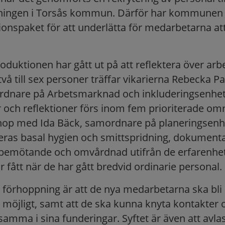
tningen i Torsås kommun. Därför har kommunen 
ionspaket för att underlätta för medarbetarna at
roduktionen har gått ut på att reflektera över arbe
å till sex personer träffar vikarierna Rebecka Pa
rdnare på Arbetsmarknad och inkluderingsenhet
 och reflektioner förs inom fem prioriterade o
ihop med Ida Bäck, samordnare på planeringsenh
eras basal hygien och smittspridning, dokumenta
 bemötande och omvårdnad utifrån de erfarenhe
r fått när de har gått bredvid ordinarie personal.
rhoppning är att de nya medarbetarna ska bli 
m möjligt, samt att de ska kunna knyta kontakter 
samma i sina funderingar. Syftet är även att avla