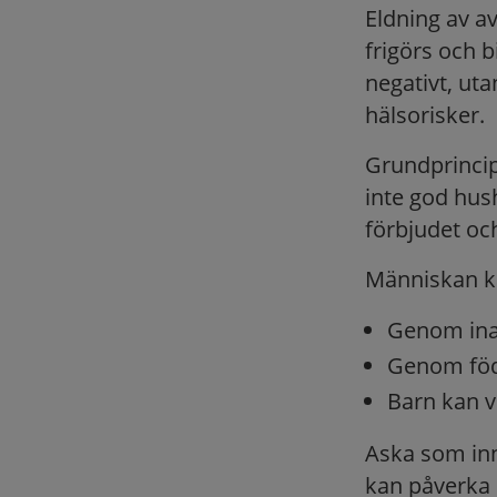
Eldning av av
frigörs och 
negativt, ut
hälsorisker.
Grundprincipe
inte god hus
förbjudet och
Människan ka
Genom ina
Genom föda
Barn kan v
Aska som inn
kan påverka 