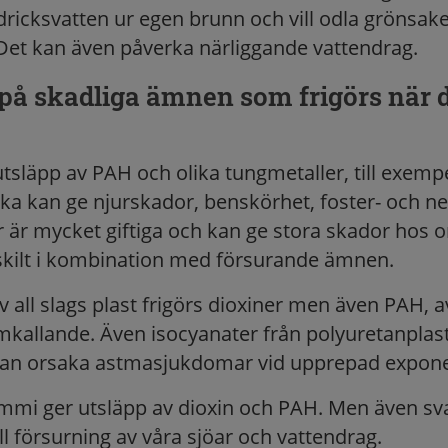
dricksvatten ur egen brunn och vill odla grönsake
Det kan även påverka närliggande vattendrag.
å skadliga ämnen som frigörs när d
 utsläpp av PAH och olika tungmetaller, till exemp
ka kan ge njurskador, benskörhet, foster- och n
 är mycket giftiga och kan ge stora skador hos o
skilt i kombination med försurande ämnen.
v all slags plast frigörs dioxiner men även PAH, av
mkallande. Även isocyanater från polyuretanplas
 kan orsaka astmasjukdomar vid upprepad expone
mi ger utsläpp av dioxin och PAH. Men även sva
till försurning av våra sjöar och vattendrag.