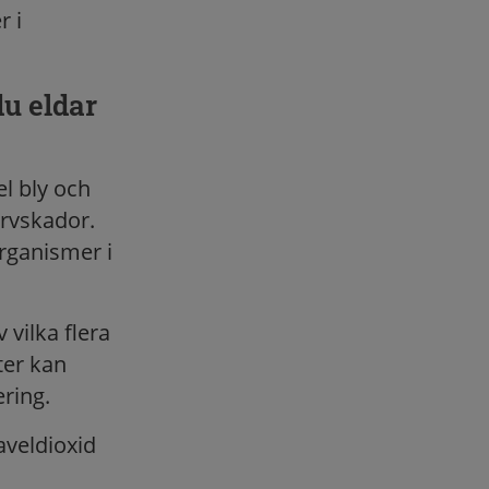
r i
u eldar
el bly och
ervskador.
rganismer i
 vilka flera
ter kan
ring.
veldioxid