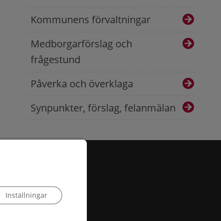
Kommunens förvaltningar
Medborgarförslag och
frågestund
Påverka och överklaga
Synpunkter, förslag, felanmälan
Inställningar
 503, 385 25 Torsås
:
info@torsas.se
|