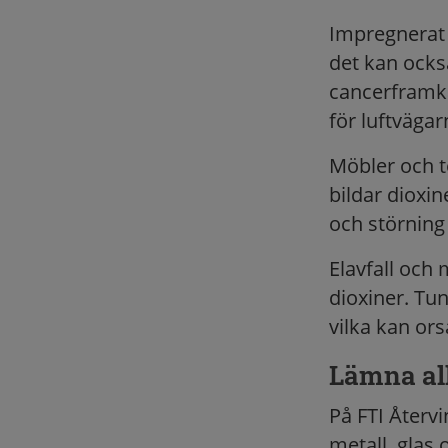
Impregnerat 
det kan ocks
cancerframka
för luftvägar
Möbler och t
bildar dioxi
och störning
Elavfall och
dioxiner. Tu
vilka kan or
Lämna allt
På FTI Återv
metall, glas 