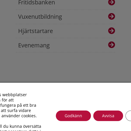
Fritidsbanken
Vuxenutbildning
Hjärtstartare
Evenemang
s webbplatser
 för att
fungera på ett bra
 att surfa vidare
i använder cookies.
Godkänn
Avvisa
Besöksadress: Allfargatan 26 | Postadress: Torsås kommun, Box
ll du kunna översätta
010 – 35 33 100 | Organisationsnummer: 212000-0696 | E-post