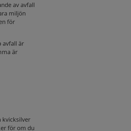
ande av avfall
ara miljön
en för
 avfall är
emma är
kvicksilver
ker för om du