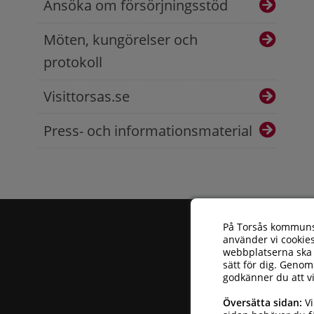
Ansöka om försörjningsstöd
Möten, kungörelser och
protokoll
Visittorsas.se
Press- och informationsmaterial
På Torsås kommun
använder vi cookies
webbplatserna ska 
sätt för dig. Genom
godkänner du att v
Torsås kommun
| 
Översätta sidan:
Vi
Telefonnummer: 