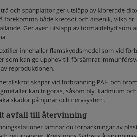
trä och spånplattor ger utsläpp av klorerade di
å förekomma både kreosot och arsenik, vilka är
llande. Ger även utsläpp av formaldehyd som är
na
extilier innehåller flamskyddsmedel som vid för
ner som kan ge upphov till försämrat immunförsv
 av reproduktionen.
 metallskrot skapar vid förbränning PAH och bro
ngmetaller kan frigöras, såsom bly, kadmium och 
saka skador på njurar och nervsystem.
 avfall till återvinning
inningsstationer lämnar du förpackningar av plast
och returpapper. Kretslopps Sydosts återvinnings