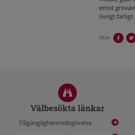
emot grovavf
övrigt farligt 
DELA:
Sidfot
Välbesökta länkar
Tillgänglighetsredogörelse