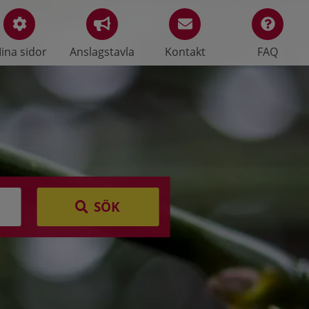
ina sidor
Anslagstavla
Kontakt
FAQ
SÖK