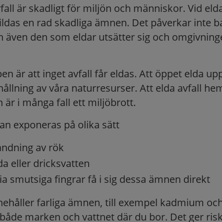
fall är skadligt för miljön och människor. Vid eld
bildas en rad skadliga ämnen. Det påverkar inte b
an även den som eldar utsätter sig och omgivning
n är att inget avfall får eldas. Att öppet elda upp
hållning av våra naturresurser. Att elda avfall h
 är i många fall ett miljöbrott.
n exponeras på olika sätt
ndning av rök
 eller dricksvatten
ia smutsiga fingrar få i sig dessa ämnen direkt
ehåller farliga ämnen, till exempel kadmium och 
både marken och vattnet där du bor. Det ger ris