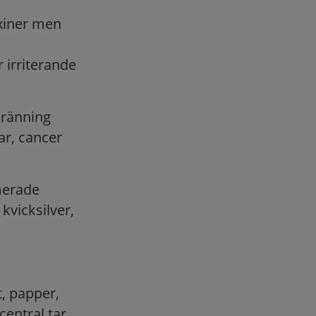
oxiner men
 irriterande
bränning
ar, cancer
merade
kvicksilver,
, papper,
central tar