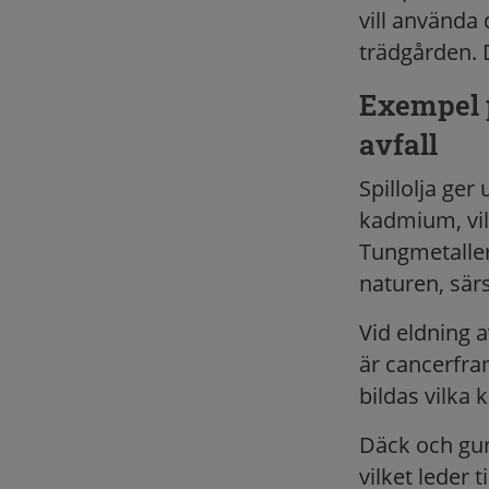
vill använda 
trädgården. 
Exempel p
avfall
Spillolja ger
kadmium, vil
Tungmetaller
naturen, sär
Vid eldning a
är cancerfra
bildas vilka
Däck och gum
vilket leder 