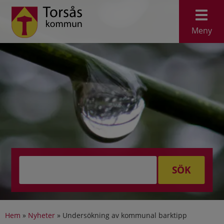
Meny
SÖK
Hem
»
Nyheter
»
Undersökning av kommunal barktipp