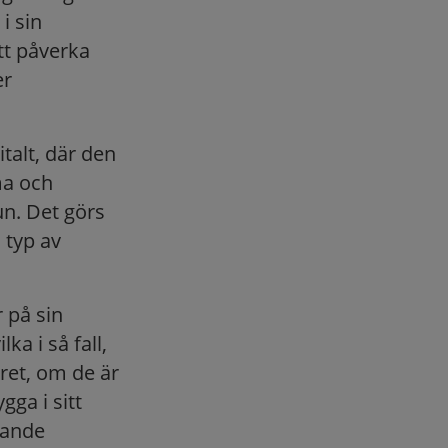
i sin
tt påverka
er
talt, där den
ma och
n. Det görs
 typ av
 på sin
a i så fall,
året, om de är
gga i sitt
gande