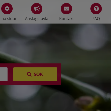
ina sidor
Anslagstavla
Kontakt
FAQ
SÖK