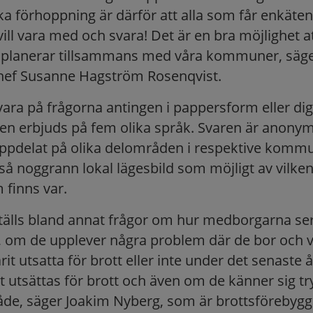
ka förhoppning är därför att alla som får enkäten 
ill vara med och svara! Det är en bra möjlighet a
i planerar tillsammans med våra kommuner, säg
hef Susanne Hagström Rosenqvist.
vara på frågorna antingen i pappersform eller digi
men erbjuds på fem olika språk. Svaren är anony
uppdelat på olika delområden i respektive kommu
 så noggrann lokal lägesbild som möjligt av vilken
finns var.
ställs bland annat frågor om hur medborgarna ser
 om de upplever några problem där de bor och vilk
it utsatta för brott eller inte under det senaste 
tt utsättas för brott och även om de känner sig try
de, säger Joakim Nyberg, som är brottsförebyg