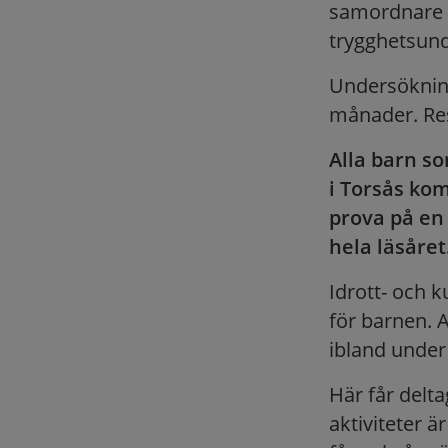
samordnare v
trygghetsund
Undersökninge
månader. Res
Alla barn so
i Torsås ko
prova på en 
hela läsåret
Idrott- och k
för barnen. A
ibland under
Här får delta
aktiviteter ä