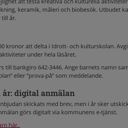
lighet att testa kreativa och kulturella aktivitet
ning, keramik, måleri och biobesök. Utbudet ka
till år.
0 kronor att delta i Idrott- och kulturskolan. Avgi
aktiviteter under hela läsåret.
rs till bankgiro 642-3446. Ange barnets namn samt
olan” eller ”prova-på” som meddelande.
i år: digital anmälan
inbjudan skickats med brev, men i år sker utskick
nmälan görs digitalt via kommunens e-tjänst.
arn här.