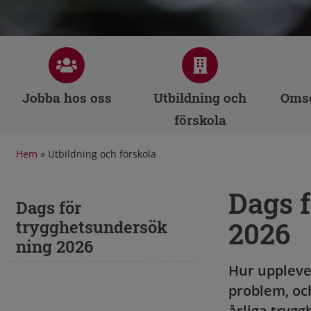
Jobba hos oss
Utbildning och
Omso
förskola
Hem
»
Utbildning och förskola
Dags 
Dags för
2026
trygghetsundersök
ning 2026
Hur uppleve
problem, och
årliga tryg