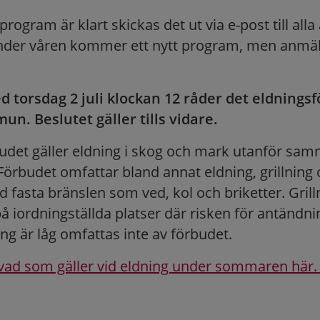
rogram är klart skickas det ut via e-post till all
nder våren kommer ett nytt program, men anmäla
 torsdag 2 juli klockan 12 råder det eldningsf
n. Beslutet gäller tills vidare.
udet gäller eldning i skog och mark utanför sa
Förbudet omfattar bland annat eldning, grillning
 fasta bränslen som ved, kol och briketter. Grill
å iordningställda platser där risken för antändni
ng är låg omfattas inte av förbudet.
vad som gäller vid eldning under sommaren här