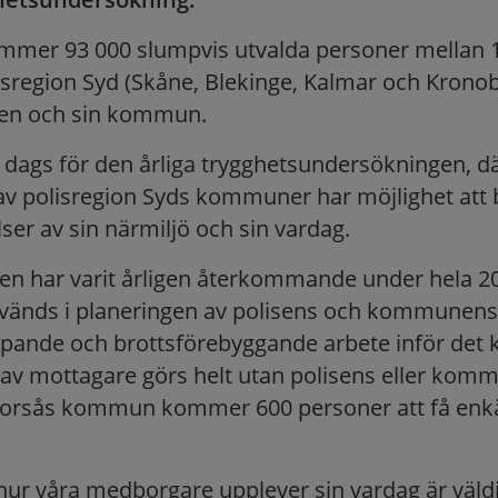
mmer 93 000 slumpvis utvalda personer mellan 1
isregion Syd (Skåne, Blekinge, Kalmar och Kronobe
sen och sin kommun.
it dags för den årliga trygghetsundersökningen,
av polisregion Syds kommuner har möjlighet att
ser av sin närmiljö och sin vardag.
en har varit årligen återkommande under hela 20
nvänds i planeringen av polisens och kommunens
apande och brottsförebyggande arbete inför de
t av mottagare görs helt utan polisens eller ko
 Torsås kommun kommer 600 personer att få enk
 hur våra medborgare upplever sin vardag är väldig