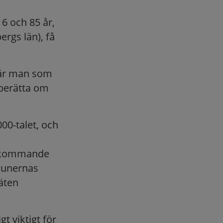
6 och 85 år,
rgs län), få
 där man som
 berätta om
00-talet, och
t kommande
mmunernas
äten
t viktigt för