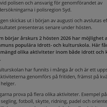
id polisen och ansvarig för genomförandet av
ersökningarna i polisregion Syd.
n skickas ut i början av augusti och avslutas eft
ultatet presenteras senare under hösten.
m börjar årskurs 2 hösten 2026 har möjlighet 
mmuns populära Idrott- och kulturskola. Här f
mängd olika aktiviteter inom både idrott och 
.
ulturskolan har funnits i många år och är ett upps
ktiviteterna genomförs på fritiden, främst på kvä
 helger.
garna prova på flera olika aktiviteter. Exempel på
r segling, fotboll, skytte, ridning, padel och orien