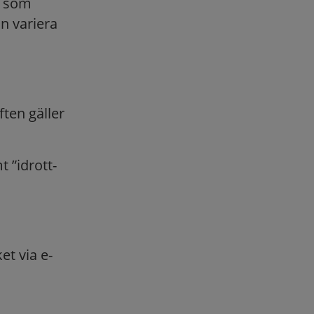
er som
n variera
ften gäller
 ”idrott-
et via e-