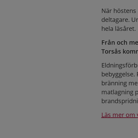
När höstens p
deltagare. U
hela läsåret.
Från och med
Torsås kommu
Eldningsförb
bebyggelse. 
bränning med
matlagning p
brandspridni
Läs mer om 