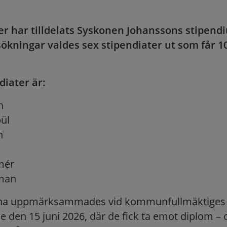
er har tilldelats Syskonen Johanssons stipend
sökningar valdes sex stipendiater ut som får 1
diater är:
n
ül
n
mér
man
rna uppmärksammades vid kommunfullmäktiges
den 15 juni 2026, där de fick ta emot diplom – 