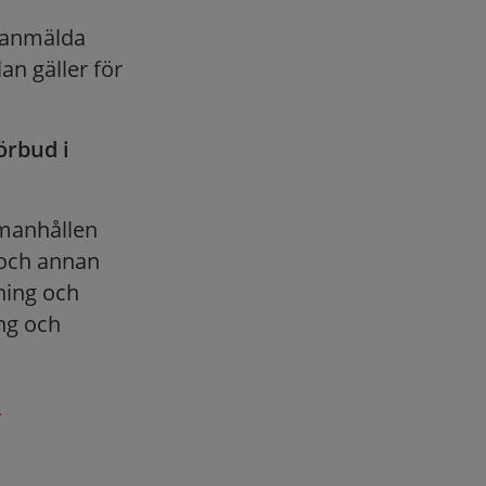
a anmälda
n gäller för
örbud i
mmanhållen
 och annan
ning och
ng och
.