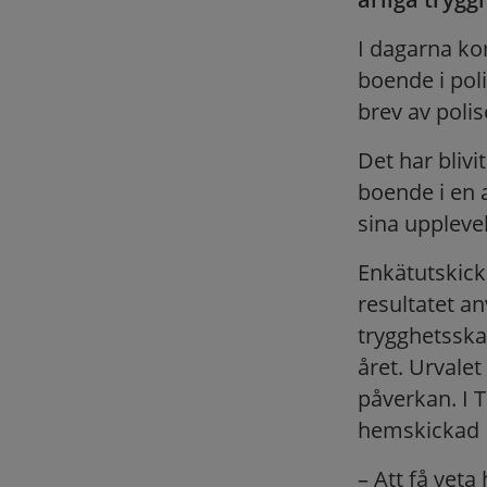
I dagarna ko
boende i pol
brev av poli
Det har bliv
boende i en 
sina upplevel
Enkätutskick
resultatet a
trygghetssk
året. Urvale
påverkan. I
hemskickad
– Att få veta