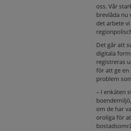
oss. Vår star
brevlåda nu v
det arbete v
regionpolisc
Det går att s
digitala for
registreras 
för att ge en
problem som 
– I enkäten 
boendemiljö,
om de har var
oroliga för a
bostadsområ