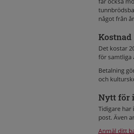
får också möj
tunnbrödsbak
något från år 
Kostnad
Det kostar 20
för samtliga 
Betalning gö
och kultursk
Nytt för 
Tidigare har 
post. Även a
Anmäl ditt b