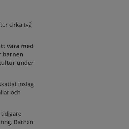
er cirka två
att vara med
år barnen
kultur under
kattat inslag
llar och
 tidigare
tering. Barnen