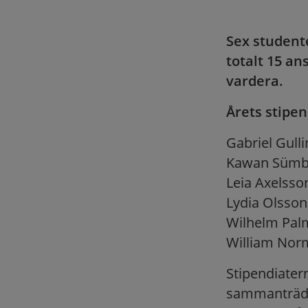
Sex student
totalt 15 an
vardera.
Årets stipen
Gabriel Gulli
Kawan Sümb
Leia Axelsso
Lydia Olsson
Wilhelm Pal
William Nor
Stipendiate
sammanträde 