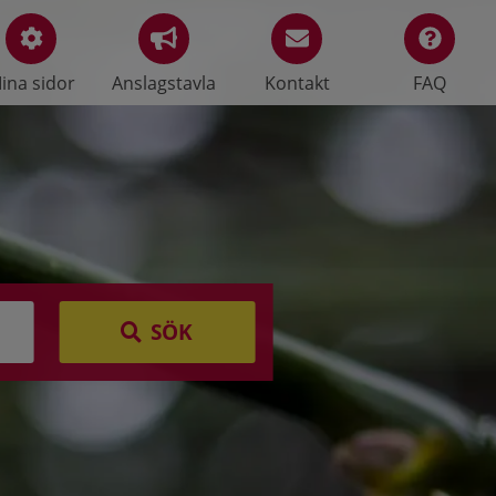
ina sidor
Anslagstavla
Kontakt
FAQ
SÖK