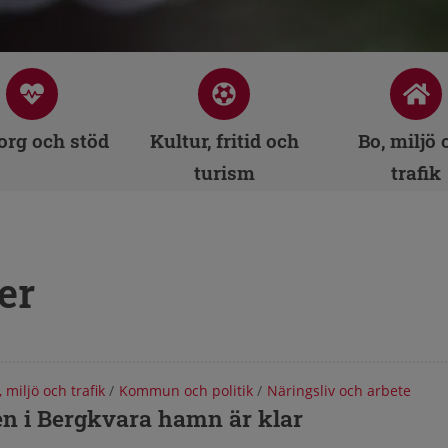
rg och stöd
Kultur, fritid och
Bo, miljö 
turism
trafik
er
, miljö och trafik
/
Kommun och politik
/
Näringsliv och arbete
r från Torsås kommun
n i Bergkvara hamn är klar