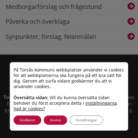
Medborgarförslag och frågestund
Påverka och överklaga
Synpunkter, förslag, felanmälan
På Torsås kommuns webbplatser använder vi cookies
för att webbplatserna ska fungera på ett bra sätt för
dig. Genom att surfa vidare godkänner du att vi
använder cookies.
Torsås kommun
| Besöksadress: Allfargatan 26 | Postadress:
Översätta sidan:
Vill du kunna översätta sidan
behöver du först acceptera detta i
inställningarna
.
Torsås kommun, Box 503, 385 25 Torsås Telefonnummer:
Vad är cookies?
010 – 35 33 100 | Organisationsnummer: 212000-0696 | E-
post:
info@torsas.se
|
Tillgänglighetsredogörelse
Godkänn
Avvisa
Inställningar