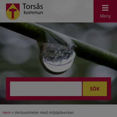
Meny
SÖK
Hem
»
Verksamheter med miljöpåverkan