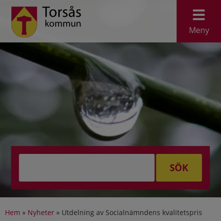
Meny
SÖK
Hem
»
Nyheter
»
Utdelning av Socialnämndens kvalitetspris