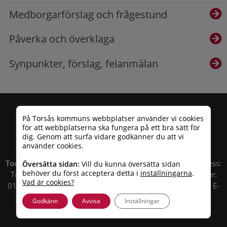
Medborgarförslag och frågestund
Påverka och överklaga
Synpunkter, förslag, felanmälan
På Torsås kommuns webbplatser använder vi cookies
för att webbplatserna ska fungera på ett bra sätt för
dig. Genom att surfa vidare godkänner du att vi
använder cookies.
Torsås kommun
| Besöksadress: Allfargatan 26 | Postadress:
Översätta sidan:
Vill du kunna översätta sidan
behöver du först acceptera detta i
inställningarna
.
Torsås kommun, Box 503, 385 25 Torsås Telefonnummer:
Vad är cookies?
010 – 35 33 100 | Organisationsnummer: 212000-0696 | E-
post:
info@torsas.se
|
Tillgänglighetsredogörelse
Godkänn
Avvisa
Inställningar