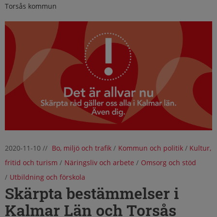
Torsås kommun
2020-11-10
//
Bo, miljö och trafik
/
Kommun och politik
/
Kultur,
fritid och turism
/
Näringsliv och arbete
/
Omsorg och stöd
/
Utbildning och förskola
Skärpta bestämmelser i
Kalmar Län och Torsås