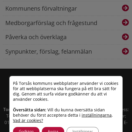
Kommunens förvaltningar
Medborgarförslag och frågestund
Påverka och överklaga
Synpunkter, förslag, felanmälan
På Torsås kommuns webbplatser använder vi cookies
för att webbplatserna ska fungera på ett bra sätt för
dig. Genom att surfa vidare godkänner du att vi
använder cookies.
Torsås kommun
| Besöksadress: Allfargatan 26 | Postadress:
Översätta sidan:
Vill du kunna översätta sidan
behöver du först acceptera detta i
inställningarna
.
Torsås kommun, Box 503, 385 25 Torsås Telefonnummer:
Vad är cookies?
010 – 35 33 100 | Organisationsnummer: 212000-0696 | E-
post:
info@torsas.se
|
Tillgänglighetsredogörelse
Godkänn
Avvisa
Inställningar