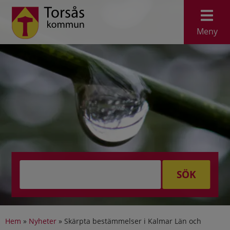
Meny
SÖK
Hem
»
Nyheter
»
Skärpta bestämmelser i Kalmar Län och