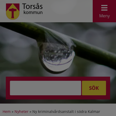
Meny
SÖK
Hem
»
Nyheter
»
Ny kriminalvårdsanstalt i södra Kalmar