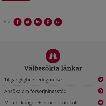
DELA:
Sidfot
Välbesökta länkar
Tillgänglighetsredogörelse
Ansöka om försörjningsstöd
Möten, kungörelser och protokoll