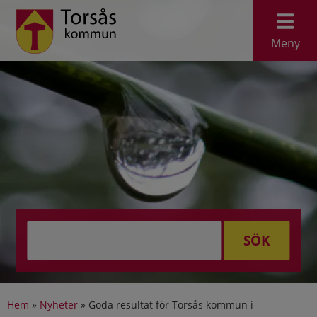
Meny
SÖK
Hem
»
Nyheter
»
Goda resultat för Torsås kommun i