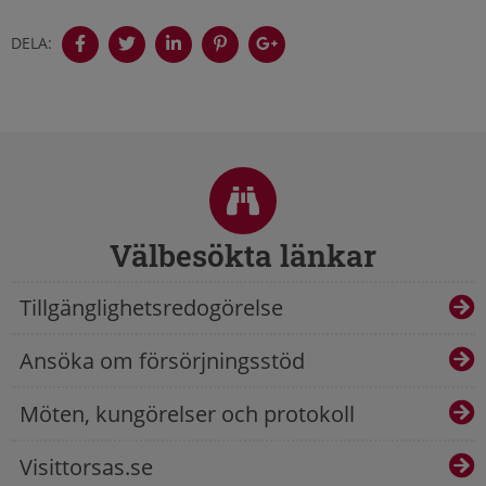
DELA:
Sidfot
Välbesökta länkar
Tillgänglighetsredogörelse
Ansöka om försörjningsstöd
Möten, kungörelser och protokoll
Visittorsas.se