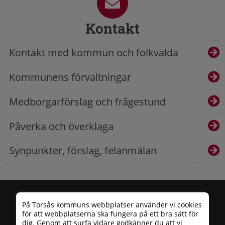
Kontakt
Kontakt med kommun och folkvalda
Kommunens förvaltningar
Medborgarförslag och frågestund
Påverka och överklaga
Synpunkter, förslag, felanmälan
På Torsås kommuns webbplatser använder vi cookies
för att webbplatserna ska fungera på ett bra sätt för
dig. Genom att surfa vidare godkänner du att vi