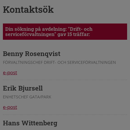
Kontaktsök
Din sökning på avdelning:
"Drift- och
serviceförvaltningen"
gav 15 träffar:
Benny Rosenqvist
FÖRVALTNINGSCHEF DRIFT- OCH SERVICEFÖRVALTNINGEN
e-post
Erik Bjursell
ENHETSCHEF GATA/PARK
e-post
Hans Wittenberg