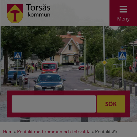
Meny
SÖK
Hem
»
Kontakt med kommun och folkvalda
»
Kontaktsök