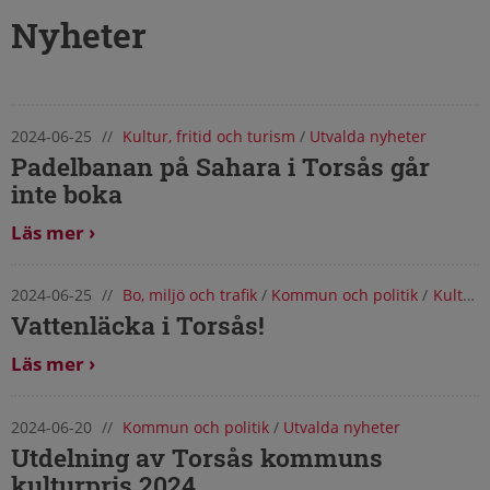
Nyheter
2024-06-25
//
Kultur, fritid och turism
/
Utvalda nyheter
Nyheter från Torsås kommun
Padelbanan på Sahara i Torsås går
inte boka
Läs mer
2024-06-25
//
Bo, miljö och trafik
/
Kommun och politik
/
Kultur, fritid och turism
Vattenläcka i Torsås!
Läs mer
2024-06-20
//
Kommun och politik
/
Utvalda nyheter
Utdelning av Torsås kommuns
kulturpris 2024