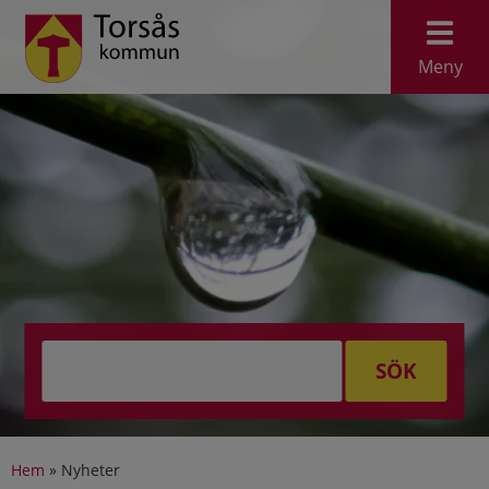
Meny
SÖK
Hem
»
Nyheter