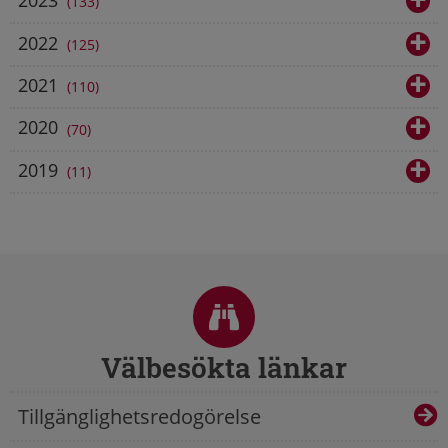
2023
133
2022
125
2021
110
2020
70
2019
11
Sidfot
Välbesökta länkar
Tillgänglighetsredogörelse