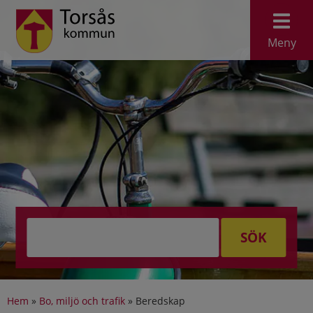
Meny
SÖK
Hem
»
Bo, miljö och trafik
»
Beredskap