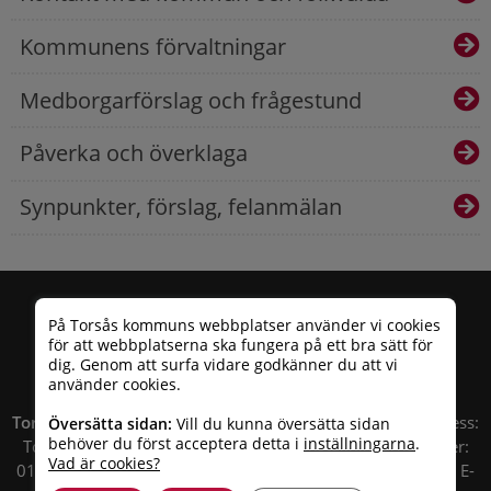
Kommunens förvaltningar
Medborgarförslag och frågestund
Påverka och överklaga
Synpunkter, förslag, felanmälan
På Torsås kommuns webbplatser använder vi cookies
för att webbplatserna ska fungera på ett bra sätt för
dig. Genom att surfa vidare godkänner du att vi
använder cookies.
Torsås kommun
| Besöksadress: Allfargatan 26 | Postadress:
Översätta sidan:
Vill du kunna översätta sidan
behöver du först acceptera detta i
inställningarna
.
Torsås kommun, Box 503, 385 25 Torsås Telefonnummer:
Vad är cookies?
010 – 35 33 100 | Organisationsnummer: 212000-0696 | E-