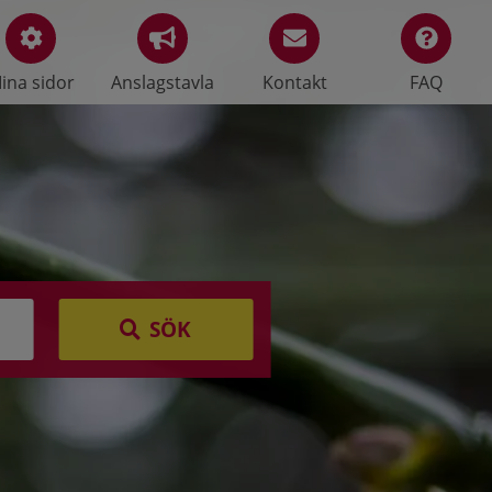
ina sidor
Anslagstavla
Kontakt
FAQ
SÖK