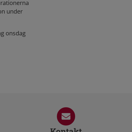
arationerna
on under
dag onsdag
Kontakt