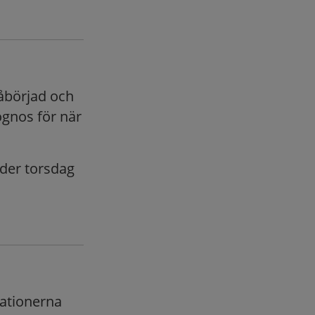
påbörjad och
ognos för när
nder torsdag
rationerna