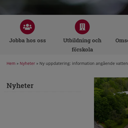
Jobba hos oss
Utbildning och
Omso
förskola
Hem
»
Nyheter
»
Ny uppdatering: information angående vatten
Nyheter