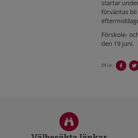
startar unde
förväntas bl
eftermiddag
Förskole- oc
den 19 juni.
DELA:
Sidfot
Välbesökta länkar