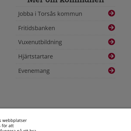
Jobba i Torsås kommun
Fritidsbanken
Vuxenutbildning
Hjärtstartare
Evenemang
s webbplatser
 för att
fungera på ett bra