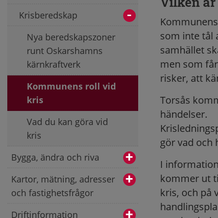
Vilken ä
Krisberedskap
Kommunens up
som inte tål 
Nya beredskapszoner
samhället sk
runt Oskarshamns
men som får 
kärnkraftverk
risker, att kä
Kommunens roll vid
Torsås kommu
kris
händelser.
Vad du kan göra vid
Krislednings
kris
gör vad och 
Bygga, ändra och riva
I informatio
kommer ut ti
Kartor, mätning, adresser
kris, och på
och fastighetsfrågor
handlingspla
Driftinformation