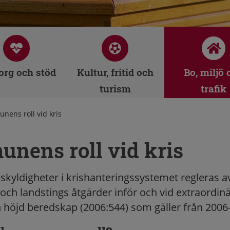
rg och stöd
Kultur, fritid och
Bo, miljö 
turism
trafik
ens roll vid kris
nens roll vid kris
yldigheter i krishanteringssystemet regleras 
h landstings åtgärder inför och vid extraordin
h höjd beredskap (2006:544) som gäller från 2006