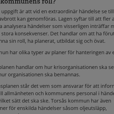
r kommunens roll?
pgift är att vid en extraordinär händelse se ti
avbrott kan genomföras. Lagen syftar till att fler a
a analysera händelser som visserligen inträffar 
stora konsekvenser. Det handlar om att ha förut
nna sin roll, ha planerat, utbildat sig och övat.
n har olika typer av planer för hanteringen av 
planen handlar om hur krisorganisationen ska s
hur organisationen ska bemannas.
nsplanen står det vem som ansvarar för att infor
ll allmänheten och kommunens personal i hände
 vilket sätt det ska ske. Torsås kommun har även
ner för enskilda händelser såsom oljeutsläpp,