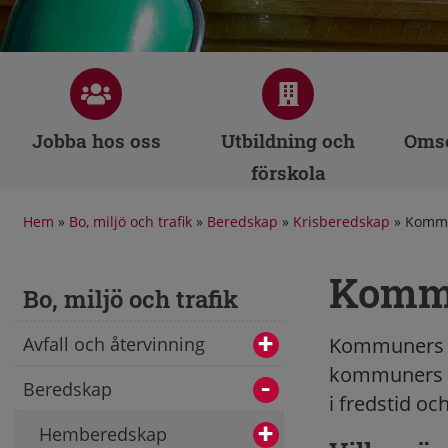
Jobba hos oss
Utbildning och
Omso
förskola
Hem
»
Bo, miljö och trafik
»
Beredskap
»
Krisberedskap
»
Kommun
Kommu
Bo, miljö och trafik
Avfall och återvinning
Kommuners sk
kommuners oc
Beredskap
i fredstid oc
Hemberedskap