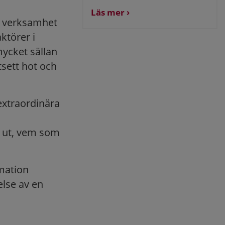
Läs mer
ll verksamhet
ktörer i
mycket sällan
sett hot och
extraordinära
e ut, vem som
mation
lse av en