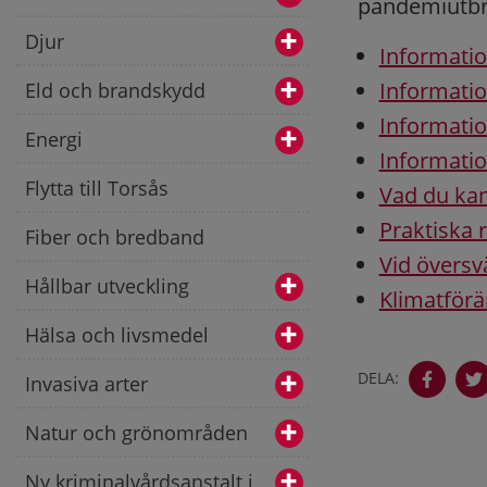
pandemiutbr
Djur
Informatio
Informatio
Eld och brandskydd
Informati
Energi
Informati
Flytta till Torsås
Vad du kan
Praktiska 
Fiber och bredband
Vid övers
Hållbar utveckling
Klimatförä
Hälsa och livsmedel
DELA:
Invasiva arter
Natur och grönområden
Ny kriminalvårdsanstalt i