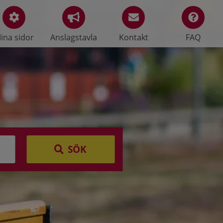
ina sidor
Anslagstavla
Kontakt
FAQ
SÖK