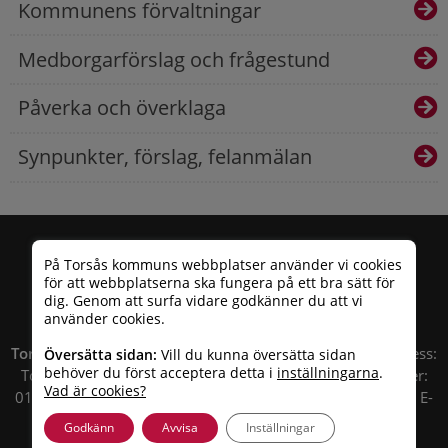
Kommunens förvaltningar
Medborgarförslag och frågestund
Påverka och överklaga
Synpunkter, förslag, felanmälan
På Torsås kommuns webbplatser använder vi cookies
för att webbplatserna ska fungera på ett bra sätt för
dig. Genom att surfa vidare godkänner du att vi
använder cookies.
Torsås kommun
| Besöksadress: Allfargatan 26 | Postadress:
Översätta sidan:
Vill du kunna översätta sidan
behöver du först acceptera detta i
inställningarna
.
Torsås kommun, Box 503, 385 25 Torsås Telefonnummer:
Vad är cookies?
010 – 35 33 100 | Organisationsnummer: 212000-0696 | E-
post:
info@torsas.se
|
Tillgänglighetsredogörelse
Godkänn
Avvisa
Inställningar