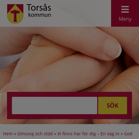
Meny
SÖK
Hem
»
Omsorg och stöd
»
Vi finns här för dig – En väg in
»
God