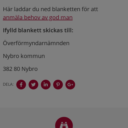
Här laddar du ned blanketten för att
anmäla behov av god man
Ifylld blankett skickas till:
Överförmyndarnämnden
Nybro kommun
382 80 Nybro
DELA:
Sidfot