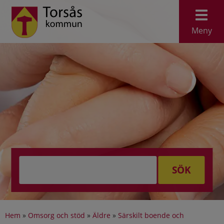
Meny
SÖK
Hem
»
Omsorg och stöd
»
Äldre
»
Särskilt boende och