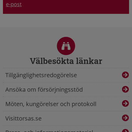
e-post
Sidfot
Välbesökta länkar
Tillgänglighetsredogörelse
Ansöka om försörjningsstöd
Möten, kungörelser och protokoll
Visittorsas.se