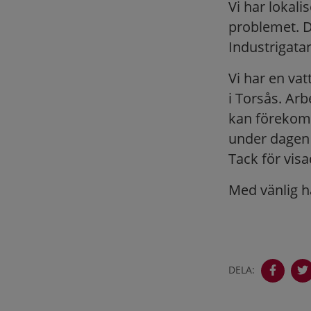
Vi har lokali
problemet. D
Industrigatan
Vi har en va
i Torsås. Arb
kan förekomm
under dagen 
Tack för visa
Med vänlig h
DELA: