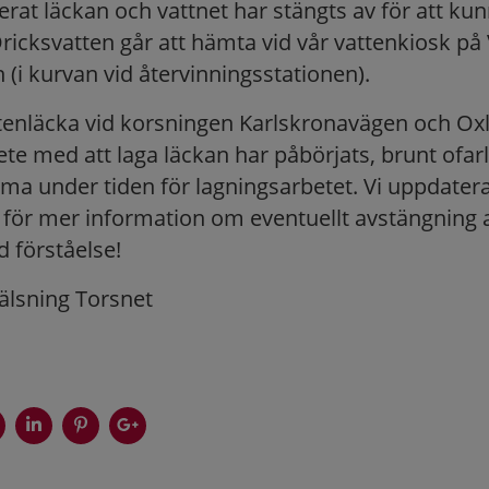
serat läckan och vattnet har stängts av för att ku
ricksvatten går att hämta vid vår vattenkiosk på
 (i kurvan vid återvinningsstationen).
ttenläcka vid korsningen Karlskronavägen och Ox
ete med att laga läckan har påbörjats, brunt ofarl
a under tiden för lagningsarbetet. Vi uppdatera
för mer information om eventuellt avstängning a
d förståelse!
älsning Torsnet