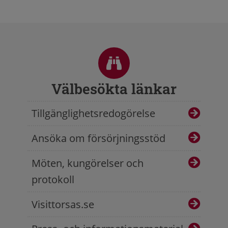
Sidfot
Välbesökta länkar
Tillgänglighetsredogörelse
Ansöka om försörjningsstöd
Möten, kungörelser och
protokoll
Visittorsas.se