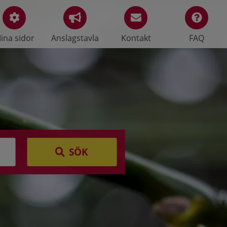
ina sidor
Anslagstavla
Kontakt
FAQ
SÖK