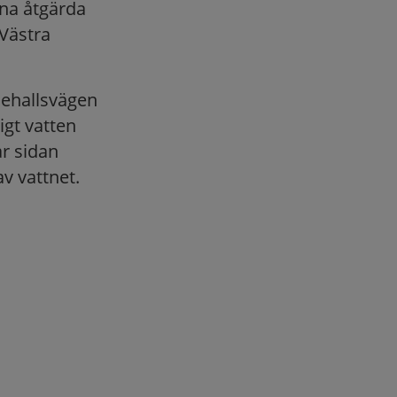
nna åtgärda
 Västra
lehallsvägen
igt vatten
r sidan
v vattnet.