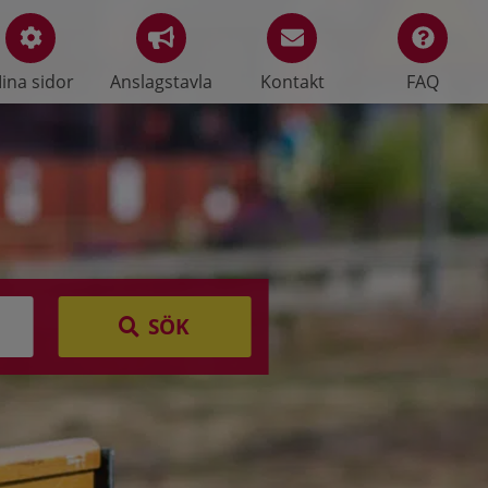
ina sidor
Anslagstavla
Kontakt
FAQ
SÖK