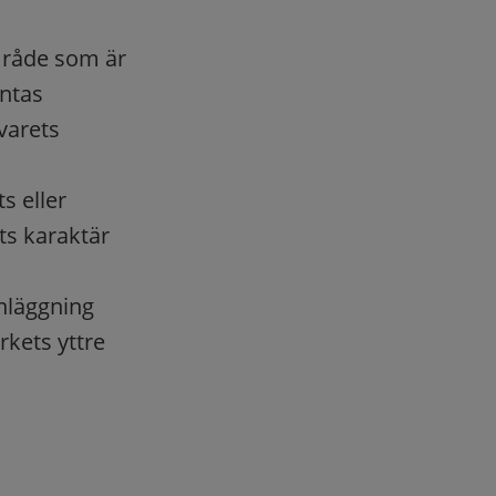
område som är
antas
svarets
s eller
ts karaktär
anläggning
kets yttre