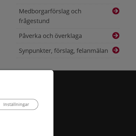
Medborgarförslag och
frågestund
Påverka och överklaga
Synpunkter, förslag, felanmälan
Inställningar
 503, 385 25 Torsås
:
info@torsas.se
|