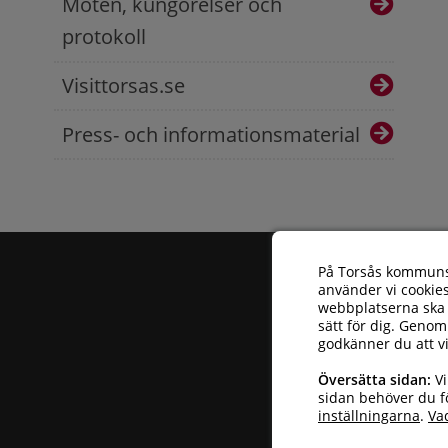
Möten, kungörelser och
protokoll
Visittorsas.se
Press- och informationsmaterial
På Torsås kommun
använder vi cookies
webbplatserna ska 
sätt för dig. Genom
godkänner du att v
Torsås kommun
| 
Översätta sidan:
Vi
Telefonnummer: 
sidan behöver du fö
inställningarna
.
Va