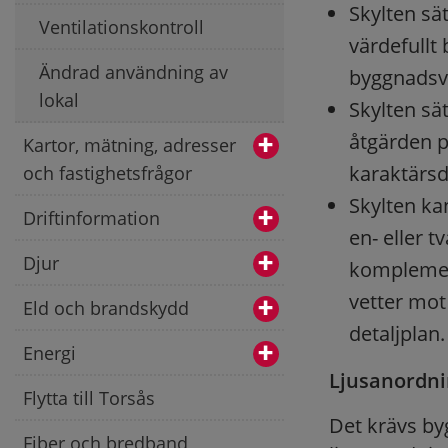
Skylten sät
Ventilationskontroll
värdefullt
Ändrad användning av
byggnadsve
lokal
Skylten sät
åtgärden p
Kartor, mätning, adresser
karaktärsd
och fastighetsfrågor
Skylten ka
Driftinformation
en- eller 
Djur
komplemen
vetter mot
Eld och brandskydd
detaljplan.
Energi
Ljusanordni
Flytta till Torsås
Det krävs byg
Fiber och bredband