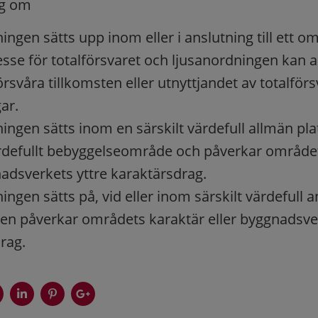
ng om
ingen sätts upp inom eller i anslutning till ett 
resse för totalförsvaret och ljusanordningen kan 
örsvåra tillkomsten eller utnyttjandet av totalför
ar.
ingen sätts inom en särskilt värdefull allmän plat
ärdefullt bebyggelseområde och påverkar område
nadsverkets yttre karaktärsdrag.
ngen sätts på, vid eller inom särskilt värdefull 
en påverkar områdets karaktär eller byggnadsver
rag.