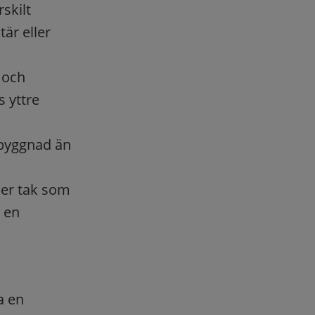
rskilt
är eller
g och
 yttre
 byggnad än
ler tak som
 en
a en