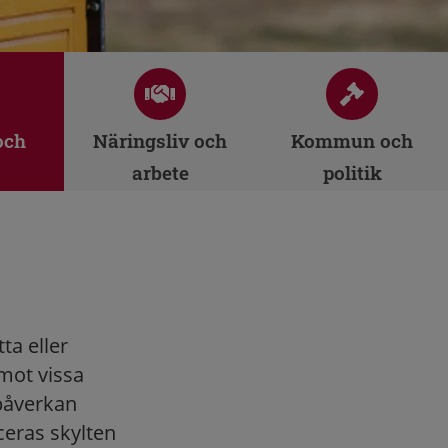
och
Näringsliv och
Kommun och
arbete
politik
ta eller
mot vissa
påverkan
ceras skylten