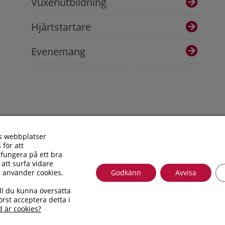
Vuxenutbildning
Hjärtstartare
Evenemang
s webbplatser
 för att
fungera på ett bra
 att surfa vidare
i använder cookies.
Godkänn
Avvisa
Besöksadress: Allfargatan 26 | Postadress: Torsås kommun, Box
ll du kunna översätta
010 – 35 33 100 | Organisationsnummer: 212000-0696 | E-post
rst acceptera detta i
Tillgänglighetsredogörelse
d är cookies?