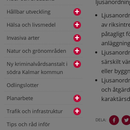
ljusanordni
Hållbar utveckling
Ljusanordn
av riksint
Hälsa och livsmedel
påtagligt f
Invasiva arter
anläggning
Natur och grönområden
Ljusanordn
särskilt v
Ny kriminalvårdsanstalt i
eller bygg
södra Kalmar kommun
Ljusanordni
Odlingslotter
och åtgärd
Planarbete
karaktärsd
Trafik och infrastruktur
DELA:
Tips och råd inför