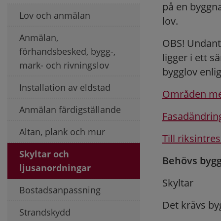
på en byggna
Lov och anmälan
lov.
Anmälan,
OBS! Undanta
förhandsbesked, bygg-,
ligger i ett s
mark- och rivningslov
bygglov enlig
Installation av eldstad
Områden med
Anmälan färdigställande
Fasadändrin
Altan, plank och mur
Till riksintre
Skyltar och
Behövs bygg
ljusanordningar
Skyltar
Bostadsanpassning
Det krävs byg
Strandskydd