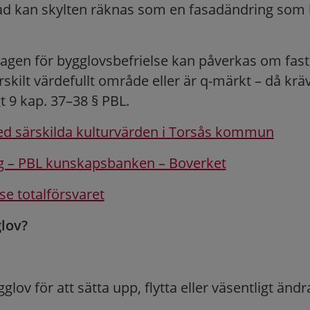
d kan skylten räknas som en fasadändring som 
gen för bygglovsbefrielse kan påverkas om fast
ärskilt värdefullt område eller är q-märkt – då kräv
t 9 kap. 37–38 § PBL.
 särskilda kulturvärden i Torsås kommun
g – PBL kunskapsbanken – Boverket
sse totalförsvaret
lov?
glov för att sätta upp, flytta eller väsentligt änd