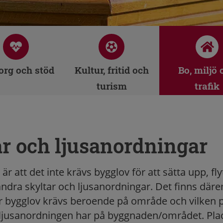
rg och stöd
Kultur, fritid och
Bo, miljö 
turism
trafik
r och ljusanordningar
r att det inte krävs bygglov för att sätta upp, flyt
ändra skyltar och ljusanordningar. Det finns däre
 bygglov krävs beroende på område och vilken 
r ljusanordningen har på byggnaden/området. Pla