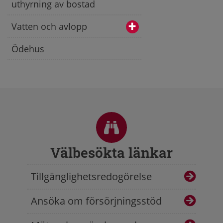
uthyrning av bostad
Vatten och avlopp
Ödehus
Sidfot
Välbesökta länkar
Tillgänglighetsredogörelse
Ansöka om försörjningsstöd