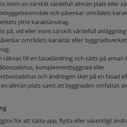
ts inom en särskilt värdefull allmän plats eller sä
 bebyggelseområde och påverkar områdets karakt
rkets yttre karaktärsdrag.
ts på, vid eller inom särskilt värdefull anläggnin
åverkar områdets karaktär eller byggnadsverkets
rag.
n räknas till en fasadändring och sätts på annan
tvåbostadshus, komplementbyggnad eller
tbostadshus och ändringen sker på en fasad el
 en allmän plats samt att byggnaden omfattas av
ng
glov för att sätta upp, flytta eller väsentligt ändr