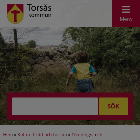
Meny
SÖK
Hem
»
Kultur, fritid och turism
»
Förenings- och