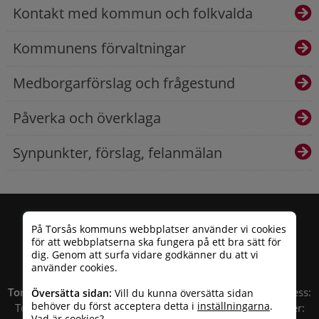
Kontakt med kommun och folkvalda
Kommunens förvaltningar
Medborgarförslag och frågestund
Påverka och överklaga
Synpunkter, förslag, felanmälan
På Torsås kommuns webbplatser använder vi cookies
för att webbplatserna ska fungera på ett bra sätt för
dig. Genom att surfa vidare godkänner du att vi
använder cookies.
Torsås kommun
| Besöksadress: Allfargatan 26 | Postadress:
Översätta sidan:
Vill du kunna översätta sidan
behöver du först acceptera detta i
inställningarna
.
Torsås kommun, Box 503, 385 25 Torsås Telefonnummer:
Vad är cookies?