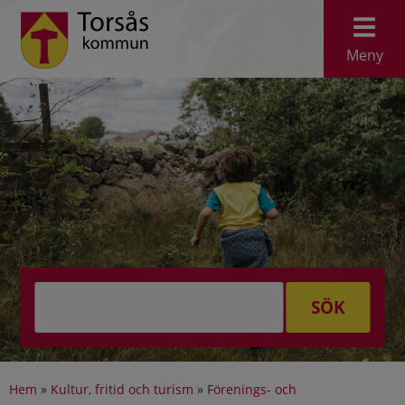
Meny
SÖK
Hem
»
Kultur, fritid och turism
»
Förenings- och