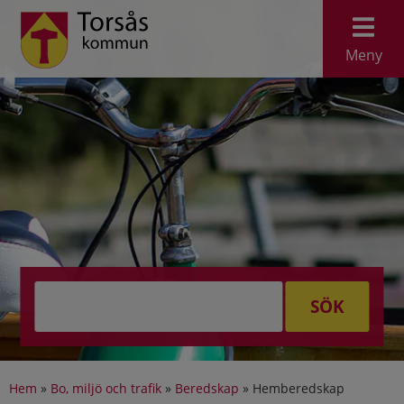
Meny
SÖK
Hem
»
Bo, miljö och trafik
»
Beredskap
»
Hemberedskap