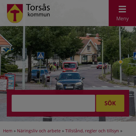
Meny
SÖK
Hem
»
Näringsliv och arbete
»
Tillstånd, regler och tillsyn
»