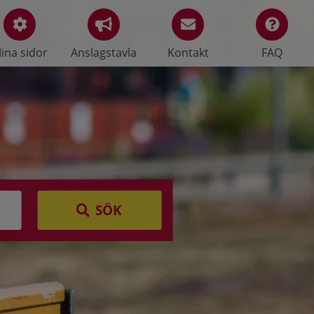
ina sidor
Anslagstavla
Kontakt
FAQ
SÖK