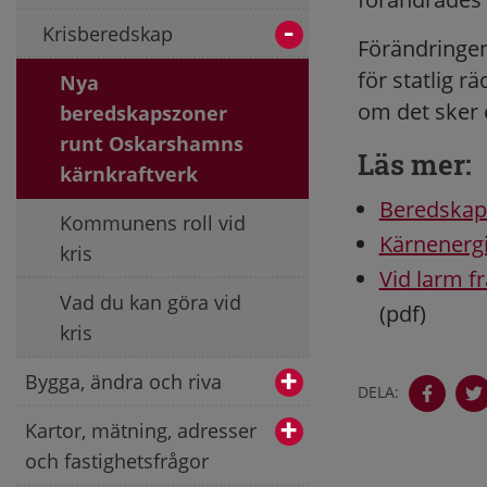
Krisberedskap
Förändringen
för statlig r
Nya
om det sker 
beredskapszoner
runt Oskarshamns
Läs mer:
kärnkraftverk
Beredskap
Kommunens roll vid
Kärnenerg
kris
Vid larm f
Vad du kan göra vid
(pdf)
kris
Bygga, ändra och riva
DELA:
Kartor, mätning, adresser
och fastighetsfrågor