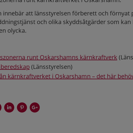
 innebär att länsstyrelsen förberett och förnyat
äddningstjänst och olika skyddsåtgärder som kan b
en olycka.
szonerna runt Oskarshamns kärnkraftverk
(Läns
iberedskap
(Länsstyrelsen)
rån kärnkraftverket i Oskarshamn – det här behö