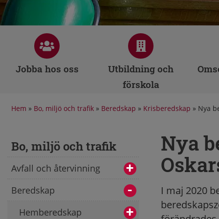
Jobba hos oss
Utbildning och
Omso
förskola
Hem
»
Bo, miljö och trafik
»
Beredskap
»
Krisberedskap
»
Nya b
Nya b
Bo, miljö och trafik
Oskar
Avfall och återvinning
I maj 2020 b
Beredskap
beredskapszo
Hemberedskap
förändrades 