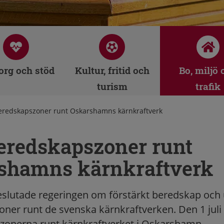
rg och stöd
Kultur, fritid och
Bo, miljö 
turism
trafik
eredskapszoner runt Oskarshamns kärnkraftverk
eredskapszoner runt
shamns kärnkraftverk
eslutade regeringen om förstärkt beredskap och
ner runt de svenska kärnkraftverken. Den 1 juli
zonerna runt kärnkraftverket i Oskarshamn.