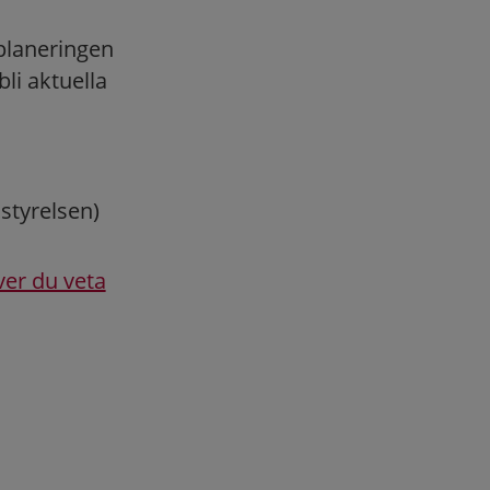
 planeringen
li aktuella
styrelsen)
ver du veta