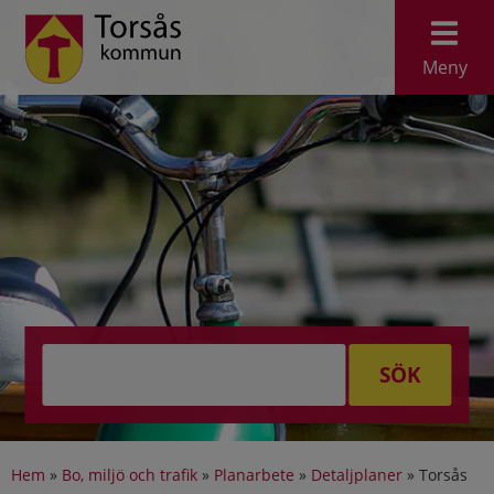
Meny
SÖK
Hem
»
Bo, miljö och trafik
»
Planarbete
»
Detaljplaner
»
Torsås