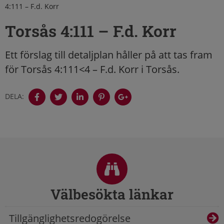
4:111 – F.d. Korr
Torsås 4:111 – F.d. Korr
Ett förslag till detaljplan håller på att tas fram
för Torsås 4:111<4 – F.d. Korr i Torsås.
DELA:
Sidfot
Välbesökta länkar
Tillgänglighetsredogörelse