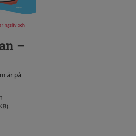
ringsliv och
lan –
om är på
m
KB).