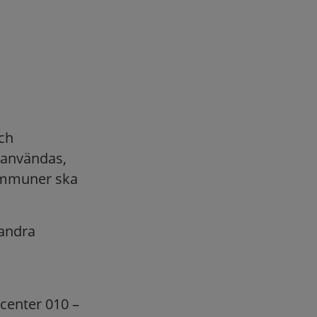
ch
 användas,
ommuner ska
 andra
center 010 –