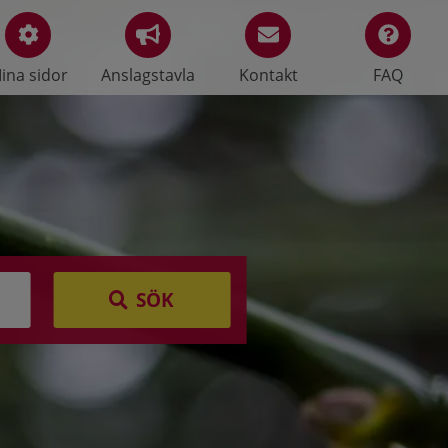
ina sidor
Anslagstavla
Kontakt
FAQ
SÖK