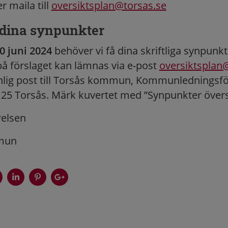
r maila till
oversiktsplan@torsas.se
a dina synpunkter
0 juni 2024
behöver vi få dina skriftliga synpunkt
å förslaget kan lämnas via e-post
oversiktsplan
nlig post till Torsås kommun, Kommunledningsfö
 25 Torsås. Märk kuvertet med ”Synpunkter övers
elsen
mun