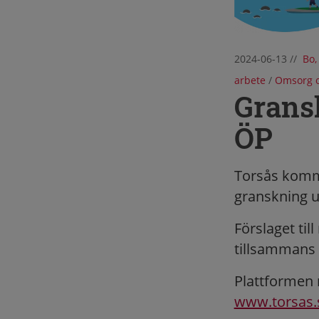
2024-06-13
//
Bo,
arbete
/
Omsorg o
Grans
ÖP
Torsås kommu
granskning un
Förslaget til
tillsammans 
Plattformen
www.torsas.s