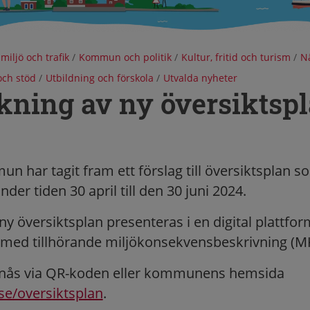
 miljö och trafik
/
Kommun och politik
/
Kultur, fritid och turism
/
Nä
ch stöd
/
Utbildning och förskola
/
Utvalda nyheter
kning av ny översiktsp
n har tagit fram ett förslag till översiktsplan s
der tiden 30 april till den 30 juni 2024.
l ny översiktsplan presenteras i en digital plattfor
med tillhörande miljökonsekvensbeskrivning (M
 nås via QR-koden eller kommunens hemsida
e/oversiktsplan
.