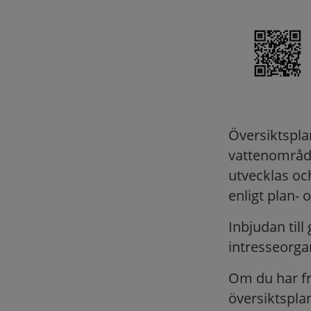
Översiktspla
vattenområd
utvecklas o
enligt plan- 
Inbjudan til
intresseorga
Om du har frå
översiktspla