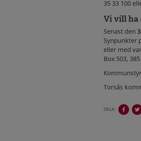
35 33 100 elle
Vi vill h
Senast den
3
Synpunkter p
eller med va
Box 503, 385
Kommunstyr
Torsås kom
DELA: