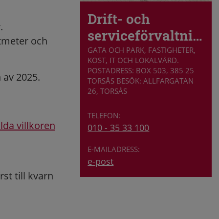
Drift- och
.
serviceförvaltningen
atmeter och
GATA OCH PARK, FASTIGHETER,
KOST, IT OCH LOKALVÅRD.
POSTADRESS: BOX 503, 385 25
 av 2025.
TORSÅS BESÖK: ALLFARGATAN
26, TORSÅS
lda villkoren
010 - 35 33 100
e-post
rst till kvarn