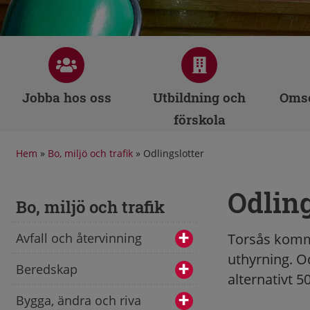
Jobba hos oss
Utbildning och
Omso
förskola
Hem
»
Bo, miljö och trafik
»
Odlingslotter
Odling
Bo, miljö och trafik
Avfall och återvinning
Torsås kommu
uthyrning. O
Beredskap
alternativt 5
Bygga, ändra och riva