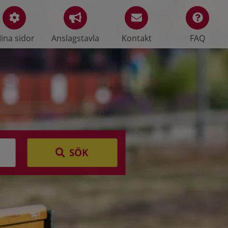
ina sidor
Anslagstavla
Kontakt
FAQ
SÖK