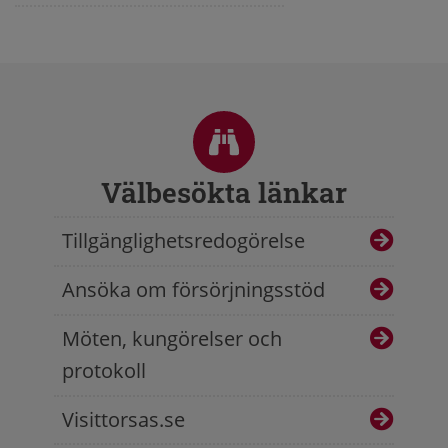
Sidfot
Välbesökta länkar
Tillgänglighetsredogörelse
Ansöka om försörjningsstöd
Möten, kungörelser och
protokoll
Visittorsas.se