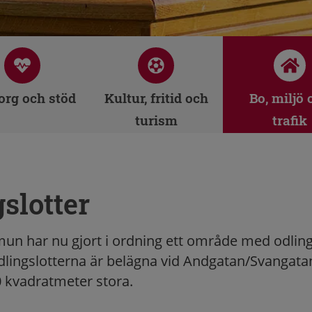
rg och stöd
Kultur, fritid och
Bo, miljö 
turism
trafik
slotter
n har nu gjort i ordning ett område med odlings
dlingslotterna är belägna vid Andgatan/Svangata
0 kvadratmeter stora.