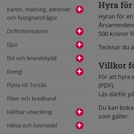
Hyra för
Kartor, mätning, adresser
Hyran för en
och fastighetsfrågor
Årsarrendend
Driftinformation
500 kronor f
Djur
Tecknar du a
Eld och brandskydd
Villkor f
Energi
För att hyra 
Flytta till Torsås
(PDF).
Läs därför på
Fiber och bredband
Du kan boka 
Hållbar utveckling
som gäller.
Hälsa och livsmedel