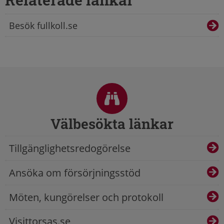
Besök fullkoll.se
Sidfot
Välbesökta länkar
Tillgänglighetsredogörelse
Ansöka om försörjningsstöd
Möten, kungörelser och protokoll
Visittorsas.se