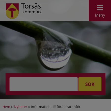
Meny
SÖK
Hem
»
Nyheter
»
Information till föräldrar inför