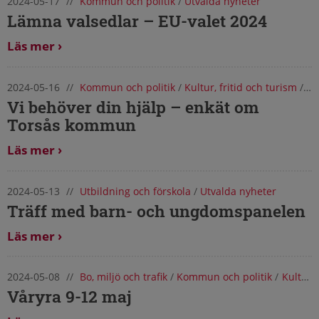
2024-05-17
//
Kommun och politik
/
Utvalda nyheter
Lämna valsedlar – EU-valet 2024
Läs mer
2024-05-16
//
Kommun och politik
/
Kultur, fritid och turism
/
Nä
Vi behöver din hjälp – enkät om
Torsås kommun
Läs mer
2024-05-13
//
Utbildning och förskola
/
Utvalda nyheter
Träff med barn- och ungdomspanelen
Läs mer
2024-05-08
//
Bo, miljö och trafik
/
Kommun och politik
/
Kultur, fritid och turism
Våryra 9-12 maj