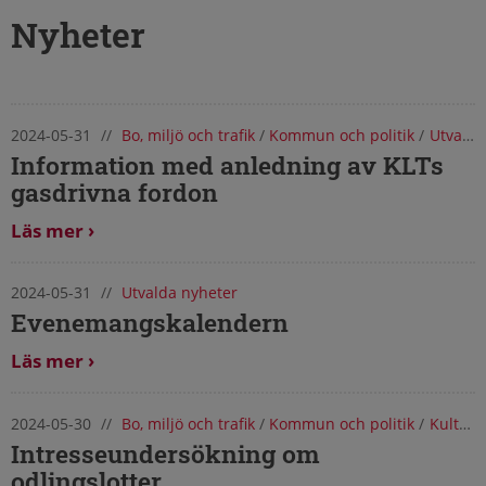
Nyheter
2024-05-31
//
Bo, miljö och trafik
/
Kommun och politik
/
Utvalda nyheter
Nyheter från Torsås kommun
Information med anledning av KLTs
gasdrivna fordon
Läs mer
2024-05-31
//
Utvalda nyheter
Evenemangskalendern
Läs mer
2024-05-30
//
Bo, miljö och trafik
/
Kommun och politik
/
Kultur, fritid och turism
Intresseundersökning om
odlingslotter