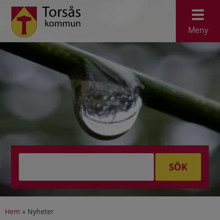
Meny
SÖK
Hem
»
Nyheter