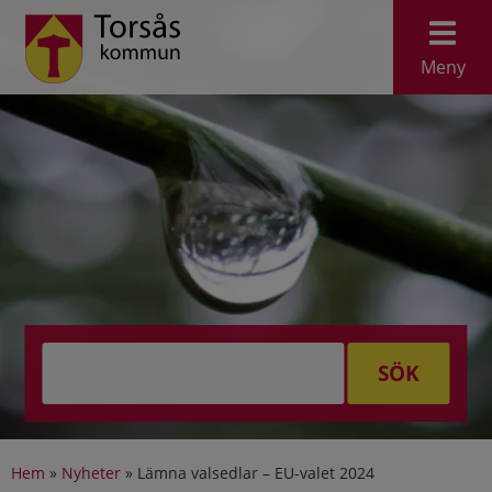
Meny
SÖK
Hem
»
Nyheter
»
Lämna valsedlar – EU-valet 2024