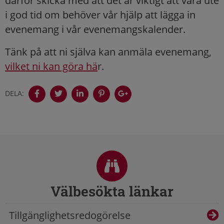
därför skicka med att det är viktigt att vara ute
i god tid om behöver vår hjälp att lägga in
evenemang i vår evenemangskalender.
Tänk på att ni själva kan anmäla evenemang,
vilket ni kan göra hä
r.
DELA:
Sidfot
Välbesökta länkar
Tillgänglighetsredogörelse