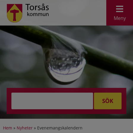
Meny
SÖK
Hem
»
Nyheter
»
Evenemangskalendern