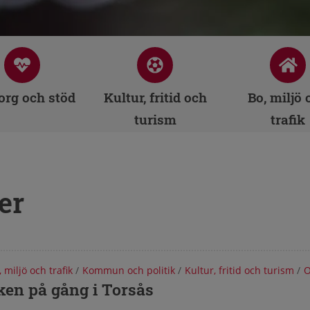
rg och stöd
Kultur, fritid och
Bo, miljö 
turism
trafik
er
, miljö och trafik
/
Kommun och politik
/
Kultur, fritid och turism
/
O
r från Torsås kommun
ken på gång i Torsås