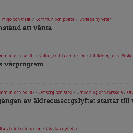
, miljö och trafik
/
Kommun och politik
/
Utvalda nyheter
nstånd att vänta
mmun och politik
/
Kultur, fritid och turism
/
Utbildning och försko
ts vårprogram
mmun och politik
/
Omsorg och stöd
/
Utbildning och förskola
/
Ut
ången av äldreomsorgslyftet startar till
ltur, fritid och turism
/
Utvalda nyheter