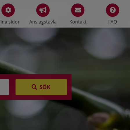
ina sidor
Anslagstavla
Kontakt
FAQ
SÖK