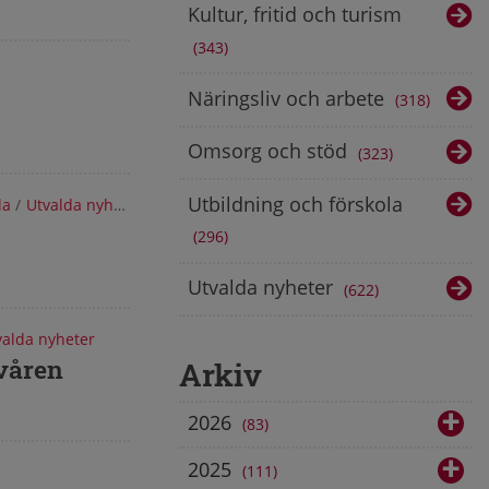
Kultur, fritid och turism
343
Näringsliv och arbete
318
Omsorg och stöd
323
Utbildning och förskola
la
/
Utvalda nyheter
296
Utvalda nyheter
622
valda nyheter
 våren
Arkiv
2026
83
2025
111