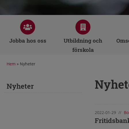
Jobba hos oss
Utbildning och
Omso
förskola
Hem
»
Nyheter
Nyhet
Nyheter
2022-01-29
//
Bo
Nyhete
Fritidsban