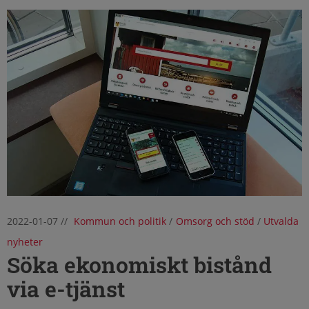
2022-01-07
//
Kommun och politik
/
Omsorg och stöd
/
Utvalda
nyheter
Söka ekonomiskt bistånd
via e-tjänst