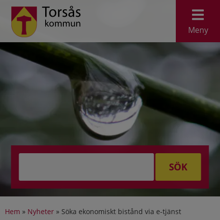
Meny
SÖK
Hem
»
Nyheter
»
Söka ekonomiskt bistånd via e-tjänst