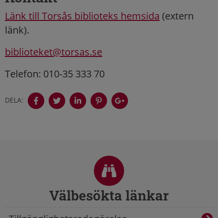
Länk till Torsås biblioteks hemsida
(extern
länk).
biblioteket@torsas.se
Telefon: 010-35 333 70
DELA:
Sidfot
Välbesökta länkar