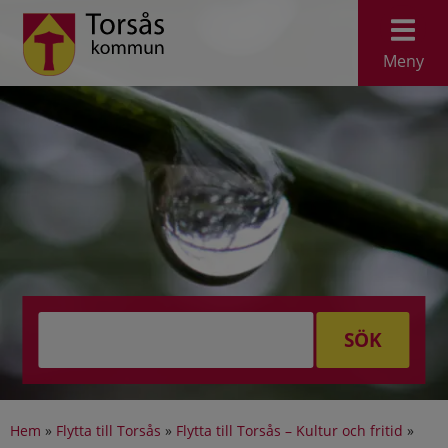
Meny
SÖK
Hem
»
Flytta till Torsås
»
Flytta till Torsås – Kultur och fritid
»