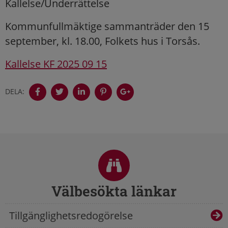
Kallelse/Underrättelse
Kommunfullmäktige sammanträder den 15
september, kl. 18.00, Folkets hus i Torsås.
Kallelse KF 2025 09 15
DELA:
Sidfot
Välbesökta länkar
Tillgänglighetsredogörelse