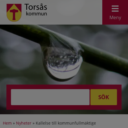
Meny
SÖK
Hem
»
Nyheter
»
Kallelse till kommunfullmäktige