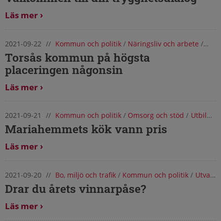
Läs mer
2021-09-22
//
Kommun och politik
/
Näringsliv och arbete
/
Utva
Torsås kommun på högsta
placeringen någonsin
Läs mer
2021-09-21
//
Kommun och politik
/
Omsorg och stöd
/
Utbildning och förskola
Mariahemmets kök vann pris
Läs mer
2021-09-20
//
Bo, miljö och trafik
/
Kommun och politik
/
Utvalda nyheter
Drar du årets vinnarpåse?
Läs mer