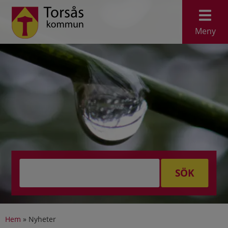
Meny
SÖK
Hem
»
Nyheter