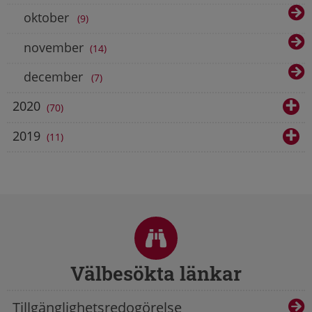
oktober
9
november
14
december
7
2020
70
2019
11
Sidfot
Välbesökta länkar
Tillgänglighetsredogörelse