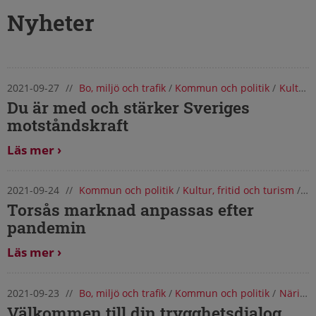
Nyheter
2021-09-27
//
Bo, miljö och trafik
/
Kommun och politik
/
Kultur, fritid och turism
Nyheter från Torsås kommun
Du är med och stärker Sveriges
motståndskraft
Läs mer
2021-09-24
//
Kommun och politik
/
Kultur, fritid och turism
/
Nä
Torsås marknad anpassas efter
pandemin
Läs mer
2021-09-23
//
Bo, miljö och trafik
/
Kommun och politik
/
Näringsliv och arbete
Välkommen till din trygghetsdialog