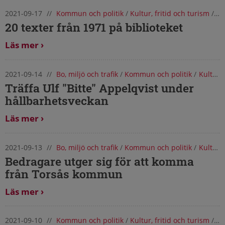
2021-09-17
//
Kommun och politik
/
Kultur, fritid och turism
/
Ut
20 texter från 1971 på biblioteket
Läs mer
2021-09-14
//
Bo, miljö och trafik
/
Kommun och politik
/
Kultur, fritid och turism
Träffa Ulf "Bitte" Appelqvist under
hållbarhetsveckan
Läs mer
2021-09-13
//
Bo, miljö och trafik
/
Kommun och politik
/
Kultur, fritid och turism
Bedragare utger sig för att komma
från Torsås kommun
Läs mer
2021-09-10
//
Kommun och politik
/
Kultur, fritid och turism
/
Om