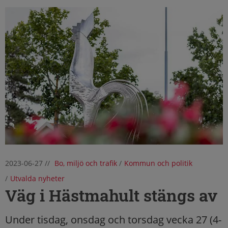
2023-06-27
//
Bo, miljö och trafik
/
Kommun och politik
/
Utvalda nyheter
Väg i Hästmahult stängs av
Under tisdag, onsdag och torsdag vecka 27 (4-