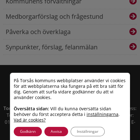
Kommunens förvaltningar
Medborgarförslag och frågestund
Påverka och överklaga
Synpunkter, förslag, felanmälan
På Torsås kommuns webbplatser använder vi cookies
för att webbplatserna ska fungera på ett bra sätt för
dig. Genom att surfa vidare godkänner du att vi
använder cookies.
Torsås kommun
| Besöksadress: Allfargatan 26 | Postadress:
Översätta sidan:
Vill du kunna översätta sidan
behöver du först acceptera detta i
inställningarna
.
Torsås kommun, Box 503, 385 25 Torsås Telefonnummer:
Vad är cookies?
010 – 35 33 100 | Organisationsnummer: 212000-0696 | E-
post:
info@torsas.se
|
Tillgänglighetsredogörelse
Godkänn
Avvisa
Inställningar