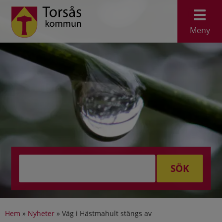
Meny
SÖK
Hem
»
Nyheter
»
Väg i Hästmahult stängs av