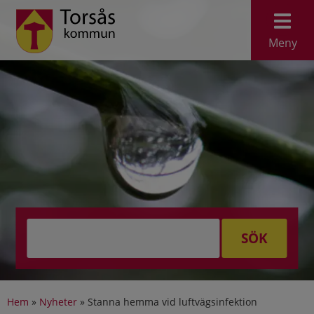
Meny
SÖK
Hem
»
Nyheter
»
Stanna hemma vid luftvägsinfektion