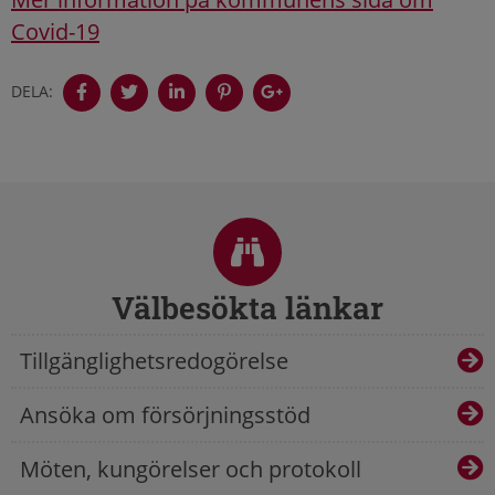
Covid-19
DELA:
Sidfot
Välbesökta länkar
Tillgänglighetsredogörelse
Ansöka om försörjningsstöd
Möten, kungörelser och protokoll